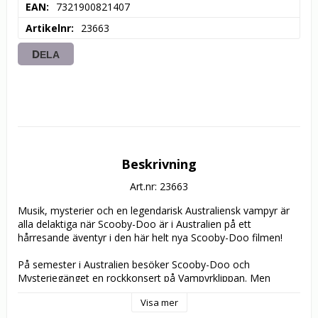
EAN
7321900821407
Artikelnr
23663
DELA
Beskrivning
Art.nr: 23663
Musik, mysterier och en legendarisk Australiensk vampyr är 
alla delaktiga när Scooby-Doo är i Australien på ett 
hårresande äventyr i den här helt nya Scooby-Doo filmen! 

På semester i Australien besöker Scooby-Doo och 
Mysteriegänget en rockkonsert på Vampyrklippan. Men 
musiken klangas av när gänget får reda på att en legendarisk 
Visa mer
Australiensk varelse vid namnet Yowie Yahoo kidnappar 