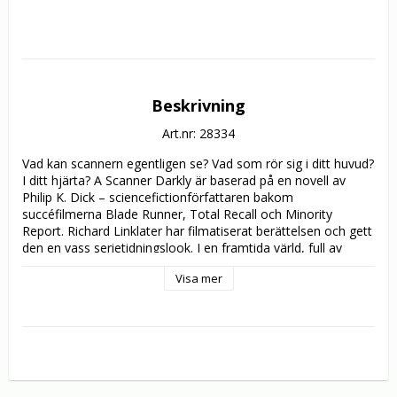
Beskrivning
Art.nr: 28334
Vad kan scannern egentligen se? Vad som rör sig i ditt huvud? 
I ditt hjärta? A Scanner Darkly är baserad på en novell av 
Philip K. Dick – sciencefictionförfattaren bakom 
succéfilmerna Blade Runner, Total Recall och Minority 
Report. Richard Linklater har filmatiserat berättelsen och gett 
den en vass serietidningslook. I en framtida värld, full av 
drogpåverkade agenter, förstör regeringen glatt sina 
Visa mer
invånares liv – tar ifrån dem deras rättigheter och krossar 
deras förhållanden med familj och vänner, allt för deras eget 
bästa. Robert Downey Jr., Woody Harrelson, Winona Ryder 
och Rory Cochrane spelar missbrukarvännerna som är 
livrädda både för varandra och för agenterna. Keanu Reeves 
är en av dem och dessutom medlem i vänskapskretsen… tills 
han börjar tappa kontrollen över sina båda jag. Välkommen 