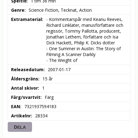
Speltid
1 tim 36 min
Genre
Science Fiction, Tecknat, Action
Extramaterial
- Kommentarspår med Keanu Reeves, 
Richard Linklater, manusförfattare och 
regissör, Tommy Pallotta, producent, 
Jonathan Lethem, författare och Isa 
Dick Hackett, Philip K. Dicks dotter

- One Summer in Austin: The Story of 
Filming A Scanner Darkly

- The Weight of
Releasedatum
2007-01-17
Åldersgräns
15 år
Antal skivor
1
Färg/svartvit
Färg
EAN
7321937594183
Artikelnr
28334
DELA