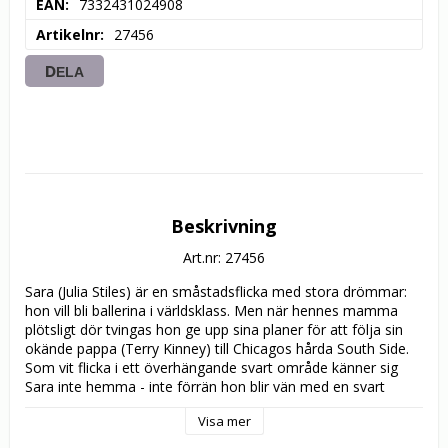
EAN
7332431024908
Artikelnr
27456
DELA
Beskrivning
Art.nr: 27456
Sara (Julia Stiles) är en småstadsflicka med stora drömmar: 
hon vill bli ballerina i världsklass. Men när hennes mamma 
plötsligt dör tvingas hon ge upp sina planer för att följa sin 
okände pappa (Terry Kinney) till Chicagos hårda South Side. 
Som vit flicka i ett överhängande svart område känner sig 
Sara inte hemma - inte förrän hon blir vän med en svart 
klasskompis, Chenille (Kerry Washington), och hennes snygge 
Visa mer
bror Derek (Sean Patrick Thomas). Det gnistrar mellan Sara 
och Derek, och deras gemensamma kärlek för dansen leder 