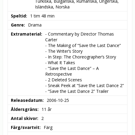
Turkiska, Bulgariska, Rumänska, Ungerska, 
Isländska, Norska
Speltid
1 tim 48 min
Genre
Drama
Extramaterial
- Commentary by Director Thomas 
Carter

- The Making of “Save the Last Dance”

- The Writer’s Story

- In Step: The Choreographer’s Story

- What It Takes

- “Save the Last Dance” – A 
Retrospective

- 2 Deleted Scenes

- Sneak Peek at “Save the Last Dance 2”

- “Save the Last Dance 2” Trailer
Releasedatum
2006-10-25
Åldersgräns
11 år
Antal skivor
2
Färg/svartvit
Färg