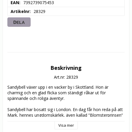
EAN
7392739075453
Artikelnr
28329
DELA
Beskrivning
Art.nr: 28329
Sandybell växer upp i en vacker by i Skottland. Hon är 
charmig och en glad flicka som ständigt råkar ut för 
spännande och roliga äventyr.

Sandybell har bosatt sig i London. En dag får hon reda på att 
Mark, hennes ungdomskärlek, även kallad ”Blomsterprinsen” 
skall åka till Frankrike och studera konst. Detta är hennes 
Visa mer
chans att få träffa honom igen. Skall hon lyckas hitta Mark?