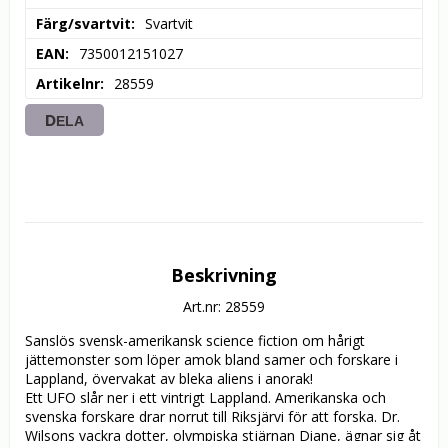
Färg/svartvit
Svartvit
EAN
7350012151027
Artikelnr
28559
DELA
Beskrivning
Art.nr: 28559
Sanslös svensk-amerikansk science fiction om hårigt 
jättemonster som löper amok bland samer och forskare i 
Lappland, övervakat av bleka aliens i anorak! 

Ett UFO slår ner i ett vintrigt Lappland. Amerikanska och 
svenska forskare drar norrut till Riksjärvi för att forska. Dr. 
Wilsons vackra dotter, olympiska stjärnan Diane, ägnar sig åt 