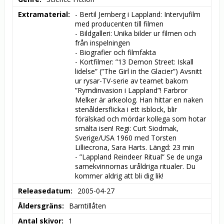
Extramaterial
- Bertil Jernberg i Lappland: Intervjufilm 
med producenten till filmen

- Bildgalleri: Unika bilder ur filmen och 
från inspelningen

- Biografier och filmfakta

- Kortfilmer: ”13 Demon Street: Iskall 
lidelse” (”The Girl in the Glacier”) Avsnitt 
ur rysar-TV-serie av teamet bakom 
”Rymdinvasion i Lappland”! Farbror 
Melker är arkeolog. Han hittar en naken 
stenåldersflicka i ett isblock, blir 
förälskad och mördar kollega som hotar 
smälta isen! Regi: Curt Siodmak, 
Sverige/USA 1960 med Torsten 
Lilliecrona, Sara Harts. Längd: 23 min

- ”Lappland Reindeer Ritual” Se de unga 
samekvinnornas uråldriga ritualer. Du 
kommer aldrig att bli dig lik!
Releasedatum
2005-04-27
Åldersgräns
Barntillåten
Antal skivor
1