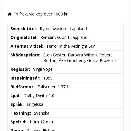
Fri frakt vid köp över 1000 kr
Svensk titel
Rymdinvasion I Lappland
Originaltitel
Rymdinvasion I Lappland
Alternativ titel
Terror in the Midnight Sun
Skådespelare
Sten Gester, Barbara Wilson, Robert 
Burton, Åke Grönberg, Gösta Prüzelius
Regissör
Virgil Vogel
Inspelningsår
1959
Bildformat
Fullscreen 1.37:1
Ljud
Dolby Digital 1.0
Språk
Engelska
Textning
Svenska
Speltid
1 tim 12 min
Genre
Science Fiction