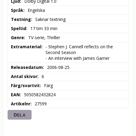
Ljud
Dolby Digital 1.0
Språk
Engelska
Textning
Saknar textning
Speltid
17 tim 33 min
Genre
TV-serie, Thriller
Extramaterial
- Stephen J. Cannell reflects on the 
Second Season

- An interview with James Garner
Releasedatum
2006-08-25
Antal skivor
6
Färg/svartvit
Färg
EAN
5050582432824
Artikelnr
27599
DELA