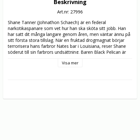
Beskrivning
Art.nr: 27996
Shane Tanner (Johnathon Schaech) är en federal 
narkotikaspanare som vet hur han ska sköta sitt jobb. Han 
har satt dit många langare genom åren, men väntar ännu på 
sitt första stora tillslag. När en fruktad drogmagnat börjar 
terrorisera hans farbror Nates bar i Louisiana, reser Shane 
söderut till sin farbrors undsättning. Baren Black Pelican är 
känd för sin råa och våldsamma atmosfär och bjuder på allt 
Visa mer
från mindre fylleslagsmål till våldsamma storbråk. Det anses 
också vara det perfekta stället för drogtrafik och den lokale 
langaren Wild Bill (Jake Busey) är fast besluten att göra vad 
som krävs för att vägkrogen ska bli hans privata tillhåll. Men 
när Shane tar över Pelican från sin misshandlade farbror 
upptäcker han att den lokala drogmarknaden är större och 
farligare än han någonsin kunnat föreställa sig. Med hjälp av 
en vacker blondin (Ellen Hollman) och den federala 
narkotikapolisen ger sig Shane i kast med sitt mest riskfyllda 
uppdrag någonsin...