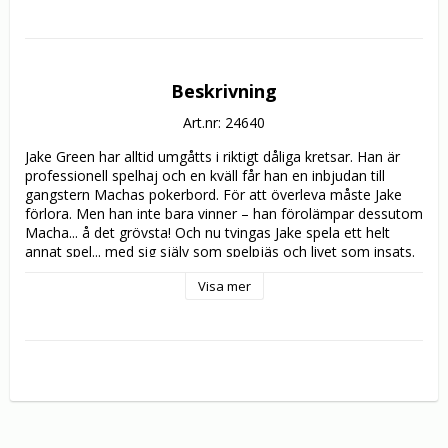
Beskrivning
Art.nr: 24640
Jake Green har alltid umgåtts i riktigt dåliga kretsar. Han är 
professionell spelhaj och en kväll får han en inbjudan till 
gangstern Machas pokerbord. För att överleva måste Jake 
förlora. Men han inte bara vinner – han förolämpar dessutom 
Macha... å det grövsta! Och nu tvingas Jake spela ett helt 
annat spel... med sig själv som spelpjäs och livet som insats.

Visa mer
Efter SNATCH och LOCK, STOCK & TWO SMOKING 
BARRELS har Englands största filmskapartalang, GUY 
RITCHIE, laddat om med ännu en högexplosiv actionthriller. 
JASON STATHAM (CRANK, THE ITALIAN JOB) spelar 
huvudrollen mot bl a RAY LIOTTA (GOODFELLAS, 
HANNIBAL) och rapparen ANDRÉ 3000 från OUTKAST. Det 
är som om THE USUAL SUSPECTS möter CASINO ROYALE 
på speed!