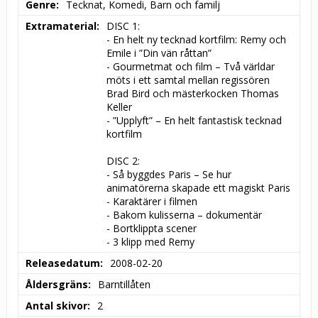
Genre
Tecknat, Komedi, Barn och familj
Extramaterial
DISC 1:

- En helt ny tecknad kortfilm: Remy och 
Emile i ”Din vän råttan”

- Gourmetmat och film – Två världar 
möts i ett samtal mellan regissören 
Brad Bird och mästerkocken Thomas 
Keller

- ”Upplyft” – En helt fantastisk tecknad 
kortfilm

DISC 2:

- Så byggdes Paris – Se hur 
animatörerna skapade ett magiskt Paris

- Karaktärer i filmen

- Bakom kulisserna – dokumentär

- Bortklippta scener

- 3 klipp med Remy
Releasedatum
2008-02-20
Åldersgräns
Barntillåten
Antal skivor
2