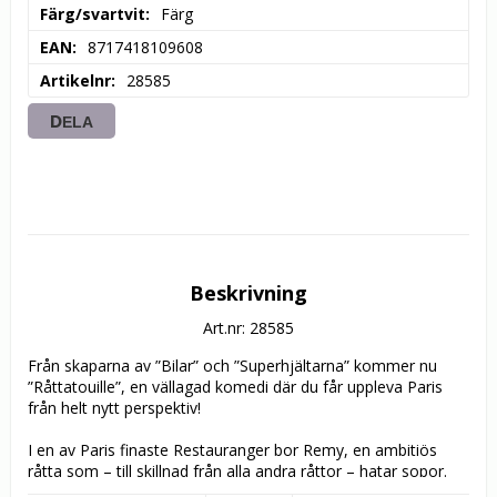
Färg/svartvit
Färg
EAN
8717418109608
Artikelnr
28585
DELA
Beskrivning
Art.nr: 28585
Från skaparna av ”Bilar” och ”Superhjältarna” kommer nu 
”Råttatouille”, en vällagad komedi där du får uppleva Paris 
från helt nytt perspektiv!

I en av Paris finaste Restauranger bor Remy, en ambitiös 
råtta som – till skillnad från alla andra råttor – hatar sopor. 
Istället drömmer Remy om att bli en berömd fransk 