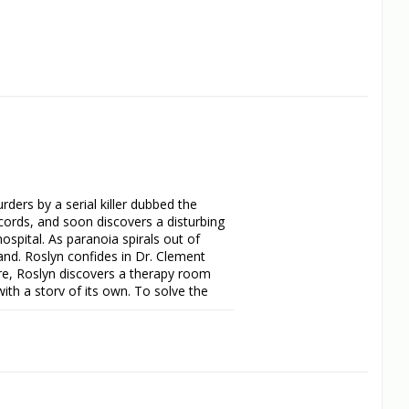
ders by a serial killer dubbed the 
cords, and soon discovers a disturbing 
spital. As paranoia spirals out of 
nd. Roslyn confides in Dr. Clement 
ere, Roslyn discovers a therapy room 
th a story of its own. To solve the 
Roslyn and Dr. Clement must uncover 