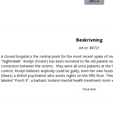
DELA
Beskrivning
Art.nr: 88721
A closed hospital is the central point for the most recent spate of mur
“NightHawk”. Roslyn (Foster) has been recruited to file old patient re
connection between the victims - they were all once patients at the ho
control, Roslyn believes anybody could be guilty, even her own husba
(Elwes) a British psychiatrist who works nights on the fifth floor. Th
labeled “Psych 9”, a barbaric looking mental health treatment room wi
mystery of the NightHawk murders and unravel her terrifying past, 
Visa mer
the shocking secret that lies buried deep within Psych 9.