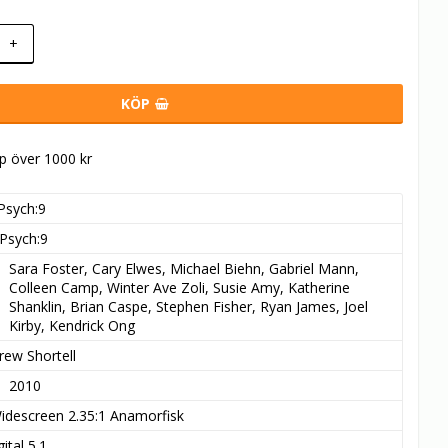
+
KÖP
öp över 1000 kr
Psych:9
Psych:9
Sara Foster, Cary Elwes, Michael Biehn, Gabriel Mann, 
Colleen Camp, Winter Ave Zoli, Susie Amy, Katherine 
Shanklin, Brian Caspe, Stephen Fisher, Ryan James, Joel 
Kirby, Kendrick Ong
rew Shortell
2010
idescreen 2.35:1 Anamorfisk
ital 5.1