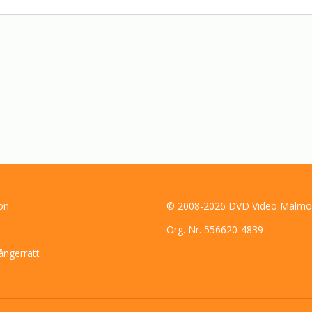
on
© 2008-2026 DVD Video Malmö
r
Org. Nr. 556620-4839
ångerrätt