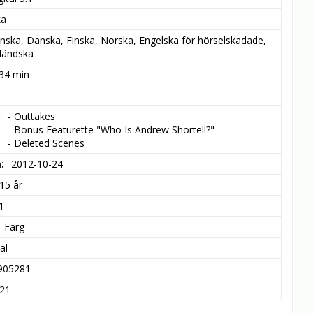
ka
nska, Danska, Finska, Norska, Engelska för hörselskadade, 
ländska
 34 min
- Outtakes

- Bonus Featurette "Who Is Andrew Shortell?"

- Deleted Scenes
m
2012-10-24
15 år
1
Färg
al
905281
21