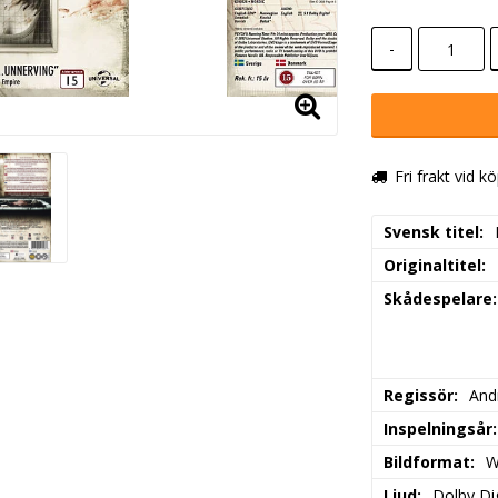
-
Fri frakt vid k
Svensk titel
Originaltitel
Skådespelare
Regissör
And
Inspelningsår
Bildformat
W
Ljud
Dolby Dig