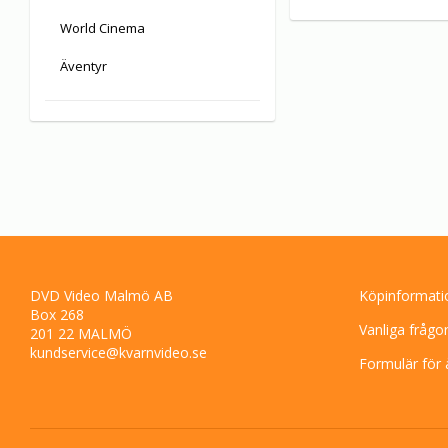
World Cinema
Äventyr
DVD Video Malmö AB
Köpinformati
Box 268
Vanliga frågo
201 22 MALMÖ
kundservice@kvarnvideo.se
Formulär för 