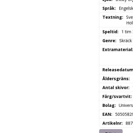
Språk
Engels
Textning
Sve
Hol
Speltid
1 tim
Genre
Skräck
Extramaterial
Releasedatu
Åldersgräns
Antal skivor
Färg/svartvit
Bolag
Univers
EAN
5050582
Artikelnr
887