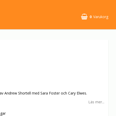
0
Varukorg
 av Andrew Shortell med Sara Foster och Cary Elwes.
Läs mer...
agar