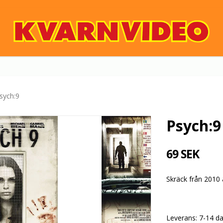
sych:9
Psych:9
69 SEK
Skräck från 2010
Leverans:
7-14 d