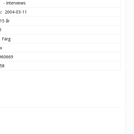
- Interviews
m
2004-03-11
15 år
1
Färg
x
960669
58