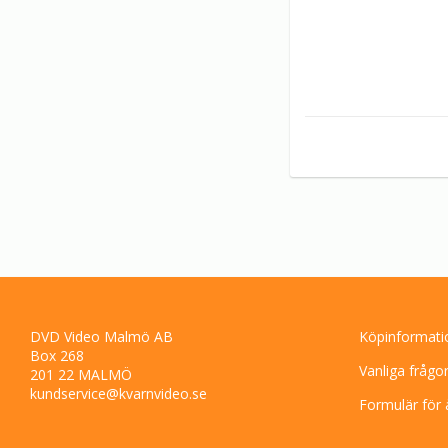
DVD Video Malmö AB
Köpinformati
Box 268
Vanliga frågo
201 22 MALMÖ
kundservice@kvarnvideo.se
Formulär för 