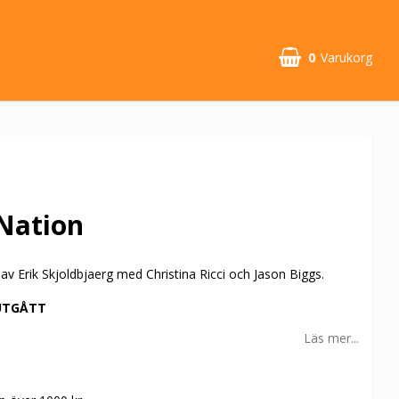
0
Varukorg
Nation
v Erik Skjoldbjaerg med Christina Ricci och Jason Biggs.
UTGÅTT
Läs mer...