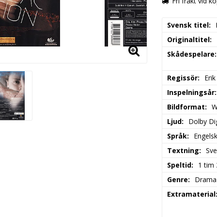
Fri frakt vid k
Svensk titel
Originaltitel
Skådespelare
Regissör
Erik
Inspelningsår
Bildformat
W
Ljud
Dolby Dig
Språk
Engels
Textning
Sve
Speltid
1 tim
Genre
Drama
Extramaterial