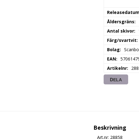
Releasedatu
Åldersgräns
Antal skivor
Färg/svartvit
Bolag
Scanbo
EAN
5706147
Artikelnr
288
DELA
Beskrivning
Art.nr: 28858