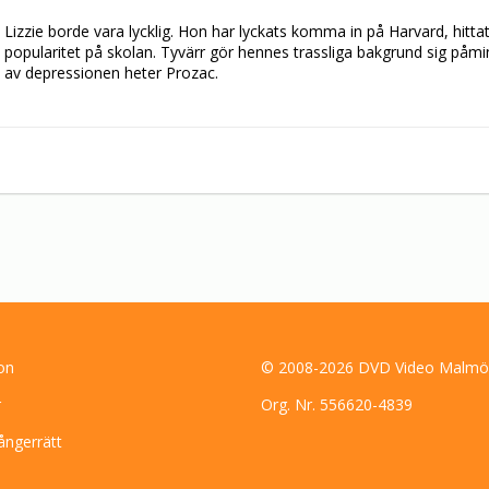
Lizzie borde vara lycklig. Hon har lyckats komma in på Harvard, hittat
popularitet på skolan. Tyvärr gör hennes trassliga bakgrund sig påmi
av depressionen heter Prozac.
on
© 2008-2026 DVD Video Malmö
r
Org. Nr. 556620-4839
ångerrätt