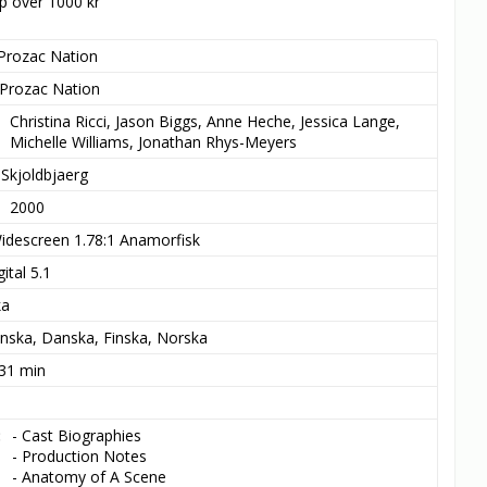
öp över 1000 kr
Prozac Nation
Prozac Nation
Christina Ricci, Jason Biggs, Anne Heche, Jessica Lange, 
Michelle Williams, Jonathan Rhys-Meyers
 Skjoldbjaerg
2000
idescreen 1.78:1 Anamorfisk
ital 5.1
ka
nska, Danska, Finska, Norska
 31 min
- Cast Biographies

- Production Notes

- Anatomy of A Scene
