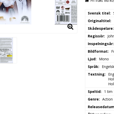
Fri frakt vid k
Svensk titel
Originaltitel
Skådespelare
Regissör
Joh
Inspelningsår
Bildformat
F
Ljud
Mono
Språk
Engelsk
Textning
Eng
Hol
Hol
Speltid
1 tim
Genre
Action
Releasedatu