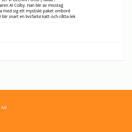
en Al Colby. Han blir av misstag 
 ta med sig ett mystiskt paket ombord 
lir snart en livsfarlig katt-och-råtta-lek 
nnor (DIANA LYNN, PATRICIA MEDINA) 
gga vantarna på paketet … till varje 
stiska thriller som utspelar sig bland 
Oaxaca i Mexiko.
 AB