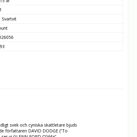
15 år
1
Svartvit
ount
026056
93
ligt svek och cyniska skattletare bjuds 
de författaren DAVID DODGE (”To 
 ser vi GLENN FORD (”Gilda”, 