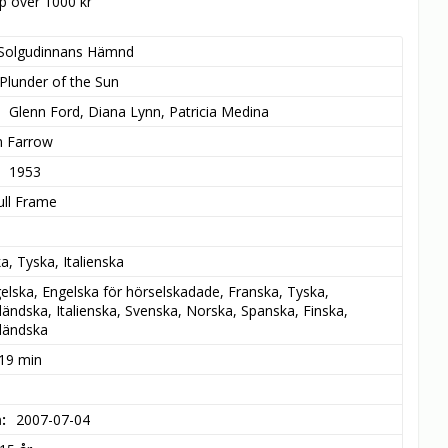
öp över 1000 kr
Solgudinnans Hämnd
Plunder of the Sun
Glenn Ford, Diana Lynn, Patricia Medina
n Farrow
1953
ull Frame
a, Tyska, Italienska
elska, Engelska för hörselskadade, Franska, Tyska, 
ländska, Italienska, Svenska, Norska, Spanska, Finska, 
ländska
 19 min
m
2007-07-04