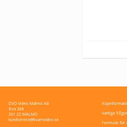
DVD Video Malmö AB
Köpinformati
Box 268
Vanliga frågo
201 22 MALMÖ
kundservice@kvarnvideo.se
Formulär för 