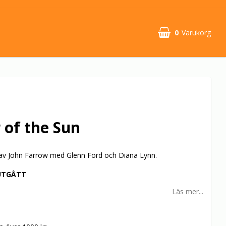
0
Varukorg
 of the Sun
 av John Farrow med Glenn Ford och Diana Lynn.
UTGÅTT
Läs mer...