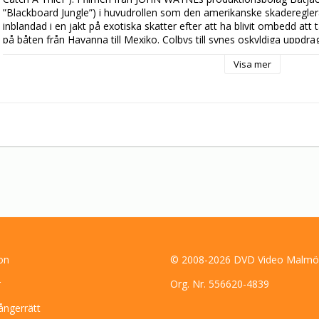
”Blackboard Jungle”) i huvudrollen som den amerikanske skadereglerar
inblandad i en jakt på exotiska skatter efter att ha blivit ombedd att
på båten från Havanna till Mexiko. Colbys till synes oskyldiga uppdrag b
när han inser att det finns många – bland andra två förföriska kvi
Visa mer
och en opålitlig skojare (SEAN McCLORY) – som är fast beslutna att lä
pris. JOHN FARROW (”The Big Clock”, ”Hondo”) har regisserat denna my
de spektakulära arkeologiska ruinerna i Mitla och Monte Alban nära 
on
© 2008-2026 DVD Video Malmö
r
Org. Nr. 556620-4839
ångerrätt