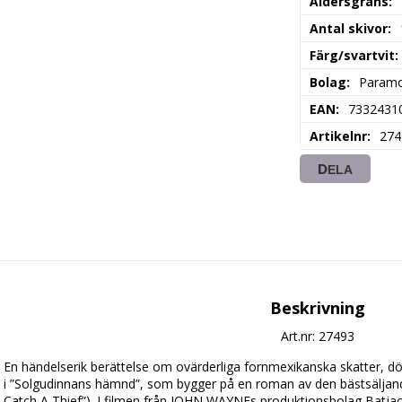
Åldersgräns
Antal skivor
Färg/svartvit
Bolag
Param
EAN
7332431
Artikelnr
274
DELA
Beskrivning
Art.nr: 27493
En händelserik berättelse om ovärderliga fornmexikanska skatter, död
i ”Solgudinnans hämnd”, som bygger på en roman av den bästsäljan
Catch A Thief”). I filmen från JOHN WAYNEs produktionsbolag Batjac