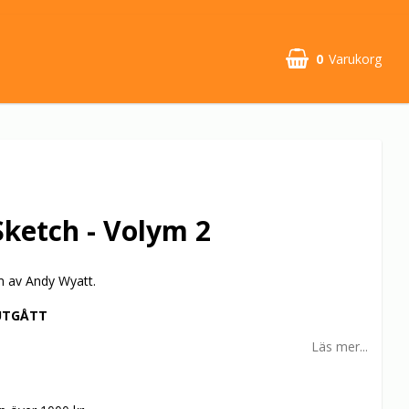
0
Varukorg
Sketch - Volym 2
m av Andy Wyatt.
UTGÅTT
Läs mer...