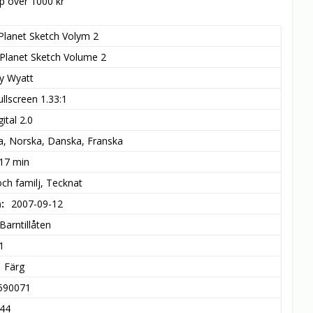
öp över 1000 kr
Planet Sketch Volym 2
Planet Sketch Volume 2
y Wyatt
ullscreen 1.33:1
ital 2.0
a, Norska, Danska, Franska
 17 min
och familj, Tecknat
m
2007-09-12
Barntillåten
1
Färg
590071
44