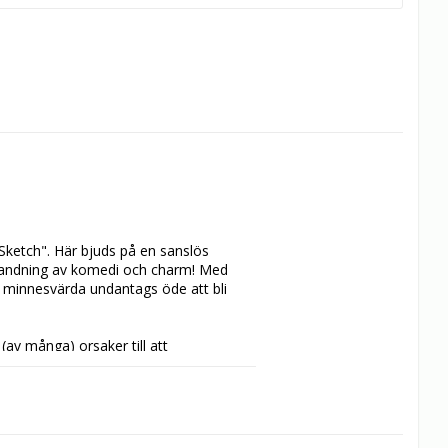
etch". Här bjuds på en sanslös 
 blandning av komedi och charm! Med 
minnesvärda undantags öde att bli 
av många) orsaker till att 
isk på plats, medan Kapten Von Joker 
r", "Trollspö", "Quidditch" och 