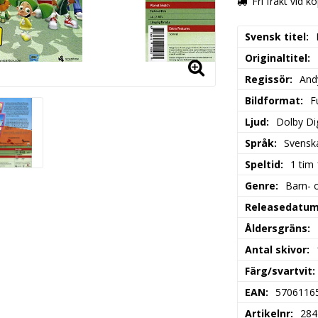
Fri frakt vid k
Svensk titel
Originaltitel
Regissör
And
Bildformat
F
Ljud
Dolby Dig
Språk
Svensk
Speltid
1 tim
Genre
Barn- 
Releasedatu
Åldersgräns
Antal skivor
Färg/svartvit
EAN
5706116
Artikelnr
284