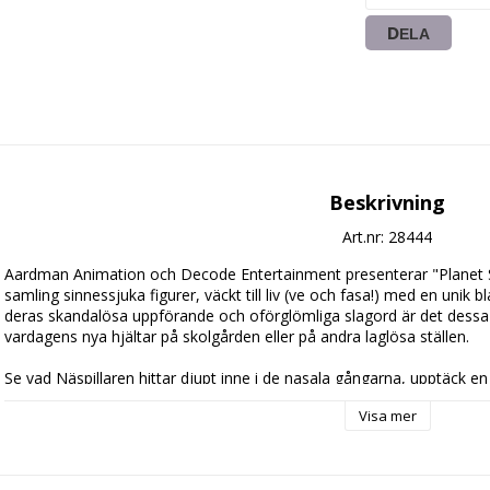
DELA
Beskrivning
Art.nr: 28444
Aardman Animation och Decode Entertainment presenterar "Planet Sk
samling sinnessjuka figurer, väckt till liv (ve och fasa!) med en unik
deras skandalösa uppförande och oförglömliga slagord är det dessa 
vardagens nya hjältar på skolgården eller på andra laglösa ställen.

Se vad Näspillaren hittar djupt inne i de nasala gångarna, upptäck en (
dinosaurierna dog ut, se de japanska kampfiskarna sätta en mindre f
Visa mer
tar livet av den mest uthållige med sina stinkande, dåliga skämt!

Innehåller avsnitten: "Tandborsten", "Kontroll", "Baka kaka", "Hamste
"Hörlurar".