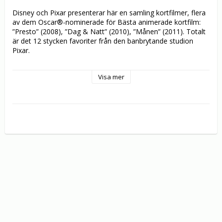
Disney och Pixar presenterar här en samling kortfilmer, flera 
av dem Oscar®-nominerade för Bästa animerade kortfilm: 
”Presto” (2008), ”Dag & Natt” (2010), ”Månen” (2011). Totalt 
är det 12 stycken favoriter från den banbrytande studion 
Pixar.

Alla bjuder de på den kreativitet, humor och fantasi vi lärt oss 
Visa mer
förknippa med Pixar, inklusive nyskapande animering, 
originella historier och fängslande karaktärer. Dessutom får 
du se helt nytt extramaterial som visar hur Pixars 
historieberättare inledde sina karriärer – bland annat 
studentfi lmer från hyllade regissörerna John Lasseter, 
Andrew Stanton och Pete Docter!

Innehåller följande filmer:

• Din vän råttan 

• Presto 

• BURN•E 

• Delvis molnigt

• Dogges Specialuppdrag 

• George & A.J. 

• Dag & Natt

• Semester på Hawaii 
