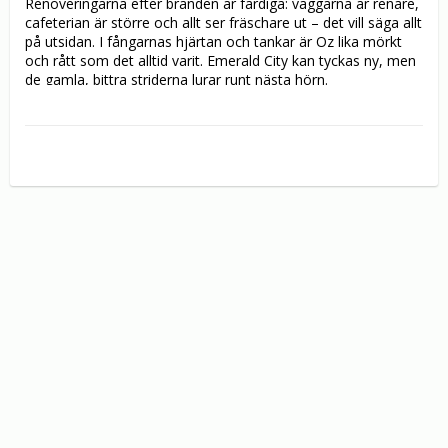
Renoveringarna efter branden är färdiga: väggarna är renare, 
cafeterian är större och allt ser fräschare ut – det vill säga allt 
på utsidan. I fångarnas hjärtan och tankar är Oz lika mörkt 
och rått som det alltid varit. Emerald City kan tyckas ny, men 
de gamla, bittra striderna lurar runt nästa hörn.