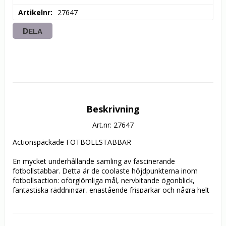
Artikelnr
27647
DELA
Beskrivning
Art.nr: 27647
Actionspäckade FOTBOLLSTABBAR

En mycket underhållande samling av fascinerande 
fotbollstabbar. Detta är de coolaste höjdpunkterna inom 
fotbollsaction: oförglömliga mål, nervbitande ögonblick, 
fantastiska räddningar, enastående frisparkar och några helt 
oförståeliga missar. Du får dig ett riktigt gott skratt!