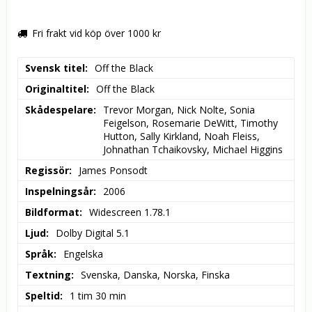
Fri frakt vid köp över 1000 kr
Svensk titel
Off the Black
Originaltitel
Off the Black
Skådespelare
Trevor Morgan, Nick Nolte, Sonia 
Feigelson, Rosemarie DeWitt, Timothy 
Hutton, Sally Kirkland, Noah Fleiss, 
Johnathan Tchaikovsky, Michael Higgins
Regissör
James Ponsodt
Inspelningsår
2006
Bildformat
Widescreen 1.78.1
Ljud
Dolby Digital 5.1
Språk
Engelska
Textning
Svenska, Danska, Norska, Finska
Speltid
1 tim 30 min