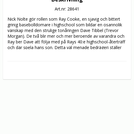
Art.nr: 28641
Nick Nolte gör rollen som Ray Cooke, en sjavig och bittert 
grinig basebolldomare i highschool som bildar en osannolik 
vänskap med den strulige tonåringen Dave Tibbel (Trevor 
Morgan). De två blir mer och mer beroende av varandra och 
Ray ber Dave att följa med på Rays 40:e highschool-återträff 
och där spela hans son. Detta väl menade bedrägeri ställer 
allt på sin spets och öppnar upp oväntade dimensioner i de 
två männen.