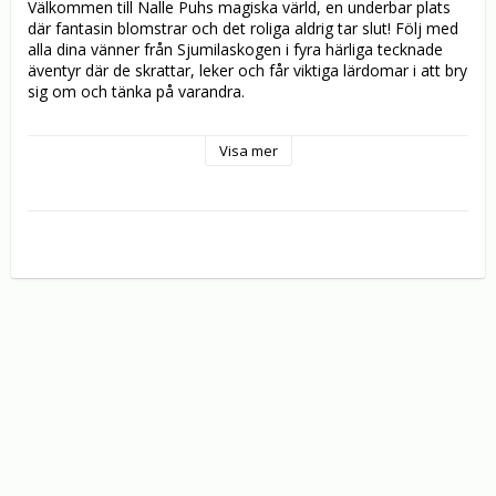
Välkommen till Nalle Puhs magiska värld, en underbar plats 
där fantasin blomstrar och det roliga aldrig tar slut! Följ med 
alla dina vänner från Sjumilaskogen i fyra härliga tecknade 
äventyr där de skrattar, leker och får viktiga lärdomar i att bry 
sig om och tänka på varandra.

I ”Adjö, Puh” bestämmer sig Nalle Puh för något han aldrig 
Visa mer
gjort tidigare: att flytta hemifrån! Efter en kort utflykt kommer 
han tillbaka och upptäcker att saker inte alls är som vanligt 
längre. Sen tappar Nalle Puh bort den hammare han lånat av 
Kanin, men det är ett ganska litet problem jämfört med när 
han tappar bort Nasse i ”Var är Nasse”. I ”Fiskar på land” får 
alla en riktig överraskning när en jätteflod av fiskar plötsligt 
sveper genom hela Sjumilaskogen. Och konstigheterna 
fortsätter minst sagt när ”Himlen trillar ner”!

Oavsett om du är liten eller stor, så finns det alltid mer att 
upptäcka i ”Nalle Puhs Magiska Värld”, där alla är ”Vänner för 
alltid”!