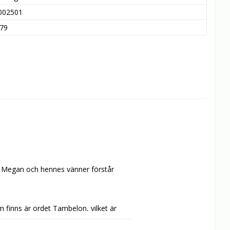
002501
79
 Megan och hennes vänner förstår 
 finns är ordet Tambelon, vilket är 
nat till liv och kommer de försvunna 