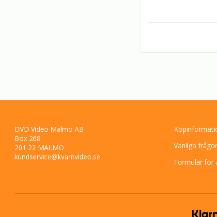
DVD Video Malmö AB
Köpinformati
Box 268
Vanliga frågo
201 22 MALMÖ
kundservice@kvarnvideo.se
Formulär för 