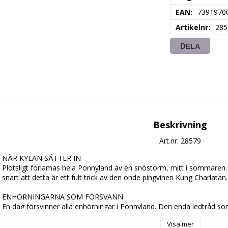
EAN
7391970
Artikelnr
285
DELA
Beskrivning
Art.nr: 28579
NÄR KYLAN SÄTTER IN

Plötsligt förlamas hela Ponnyland av en snöstorm, mitt i sommaren.
snart att detta är ett fult trick av den onde pingvinen Kung Charlatan.

ENHÖRNINGARNA SOM FÖRSVANN

En dag försvinner alla enhörningar i Ponnyland. Den enda ledtråd som
namnet på en stad som fanns för länge sedan. Har Tambelon åter vak
Visa mer
enhörningarna i så fall att finnas där?