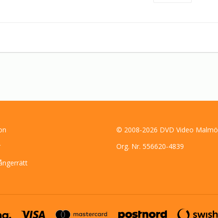
on
© 2008-2026 DVD Video Malmö
r
Org. Nr. 556620-4839
ångerrätt