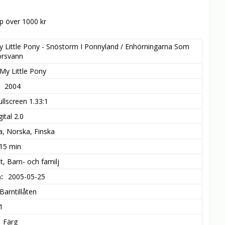
öp över 1000 kr
 Little Pony - Snöstorm I Ponnyland / Enhörningarna Som 
örsvann
My Little Pony
2004
ullscreen 1.33:1
ital 2.0
a, Norska, Finska
 15 min
t, Barn- och familj
m
2005-05-25
Barntillåten
1
Färg