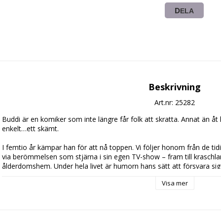
DELA
Beskrivning
Art.nr: 25282
Buddi är en komiker som inte längre får folk att skratta. Annat än åt 
enkelt…ett skämt.

I femtio år kämpar han för att nå toppen. Vi följer honom från de tidi
via berömmelsen som stjärna i sin egen TV-show – fram till kraschla
ålderdomshem. Under hela livet är humorn hans sätt att försvara sig. 
angrepp mot publiken, och möts med applåder. Men han gör det ocks
Visa mer
Och nu ställs han inför sitt livs val: Ska han tänka om och placera sin 
hela livet… och inse att han missat hela poängen?