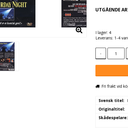
UTGÅENDE AR
I lager: 4
Leverans:
1-4 va
-
Fri frakt vid k
Svensk titel
Originaltitel
Skådespelare