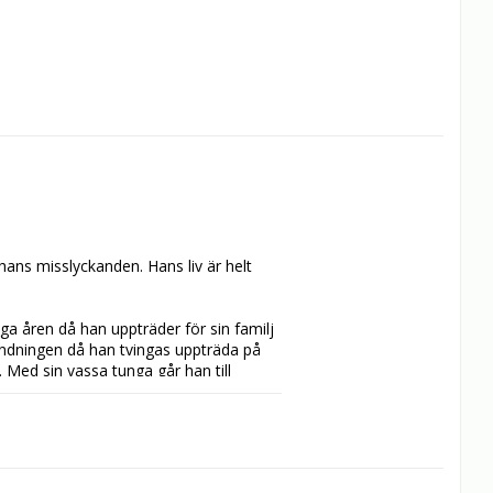
hans misslyckanden. Hans liv är helt 
ga åren då han uppträder för sin familj 
ndningen då han tvingas uppträda på 
Med sin vassa tunga går han till 
å mot sin familj, och möts med tårar. 
familj i rampljuset? Eller skämta bort 