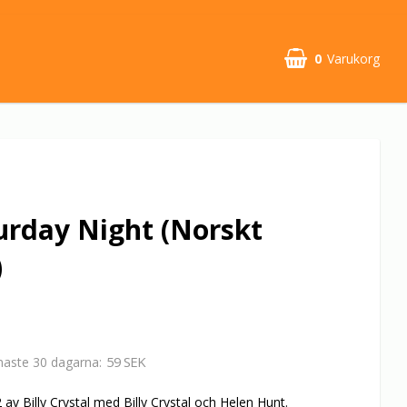
0
Varukorg
urday Night (Norskt
)
59 SEK
enaste 30 dagarna
av Billy Crystal med Billy Crystal och Helen Hunt.