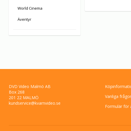
World Cinema
Äventyr
DVD Video Malmö AB
Köpinformati
Box 268
Vanliga frågo
201 22 MALMÖ
kundservice@kvarnvideo.se
Formulär för 