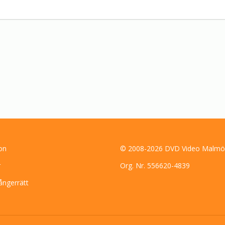
on
© 2008-2026 DVD Video Malmö
r
Org. Nr. 556620-4839
ångerrätt