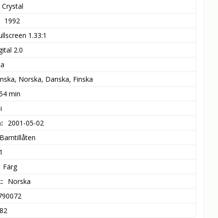
y Crystal
1992
ullscreen 1.33:1
ital 2.0
ka
nska, Norska, Danska, Finska
 54 min
i
m
2001-05-02
Barntillåten
1
Färg
k
Norska
790072
82