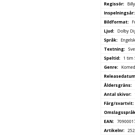
Regissör
Bill
Inspelningsår
Bildformat
F
Ljud
Dolby Dig
Språk
Engels
Textning
Sve
Speltid
1 tim
Genre
Komed
Releasedatu
Åldersgräns
Antal skivor
Färg/svartvit
Omslagssprå
EAN
7090001
Artikelnr
252