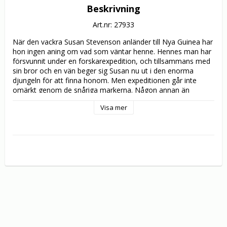
Beskrivning
Art.nr: 27933
När den vackra Susan Stevenson anländer till Nya Guinea har 
hon ingen aning om vad som väntar henne. Hennes man har 
försvunnit under en forskarexpedition, och tillsammans med 
sin bror och en vän beger sig Susan nu ut i den enorma 
djungeln för att finna honom. Men expeditionen går inte 
omärkt genom de snåriga markerna. Någon annan än 
djungelns vilda djur bevakar dem - traktens infödingar. När de 
Visa mer
får syn på den blonda skönheten tror de att hon är en 
gudinna och kidnappar henne. Det tar inte lång tid innan det 
står klart att stammen är av kannibalsläktet. Nu måste hon 
räddas till varje pris! 

"Mountain of the Cannibal God" är gjord av den erkände 
giallo- och skräckregissören Sergio Martino som var en av de 
som gjorde den italienska kannibalgenren ökänd i slutet på 
1970-talet. I huvudrollerna ser vi den ursprungliga 
Bondbruden Ursula Andress och Golden Globe-belönade 
Stacy Keach. Filmen klipptes tidigare av censuren med hela 
tio minuter och släpps nu för första gången i originalversion! 
