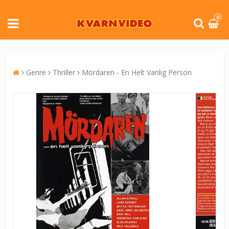
0
Genre
Thriller
Mördaren - En Helt Vanlig Person