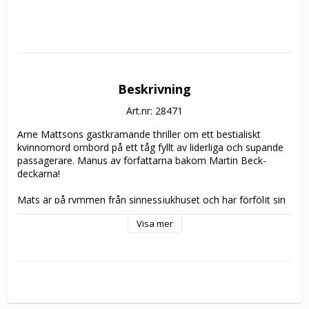
Beskrivning
Art.nr: 28471
Arne Mattsons gastkramande thriller om ett bestialiskt 
kvinnomord ombord på ett tåg fyllt av liderliga och supande 
passagerare. Manus av författarna bakom Martin Beck-
deckarna!

Mats är på rymmen från sinnessjukhuset och har förföljt sin 
ex-flickvän Lena ombord på ett tåg. På tåget finns även en 
Visa mer
s/m-törstande direktör, en förstaklassvagn full av märkliga 
figurer som flirtar, krökar och har sex, samt en okänd person 
i bland, svart rock som kastar en kvinna av tåget. Nu hotas 
även Lenas liv. Vem är mördaren? Kan han stoppas i tid?

Heinz Hopf spelar den homosexuelle narkomanen och 
tågpassageraren Gregor, som också är filmens berättare. 

Manuset skrevs av Arne Mattsson, tillsammans med 