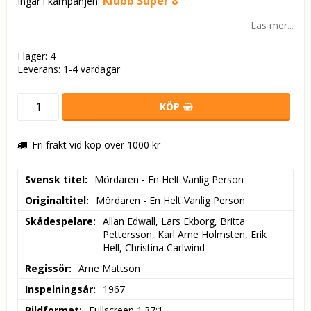
Klubb Super 8
Ingår i kampanjen:
Läs mer...
I lager: 4
Leverans:
1-4 vardagar
KÖP
Fri frakt vid köp över 1000 kr
Svensk titel
Mördaren - En Helt Vanlig Person
Originaltitel
Mördaren - En Helt Vanlig Person
Skådespelare
Allan Edwall, Lars Ekborg, Britta 
Pettersson, Karl Arne Holmsten, Erik 
Hell, Christina Carlwind
Regissör
Arne Mattson
Inspelningsår
1967
Bildformat
Fullscreen 1.37:1