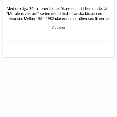
Med otroliga 36 miljoner biobesökare enbart i hemlandet är 
”Moralens väktare”-serien den största franska biosuccén 
någonsin. Mellan 1964-1982 placerade samtliga sex filmer sig 
på årslistorna över de tio största bioframgångarna, flera av 
Visa mer
dem på plats nr 1.

Denna gång beger sig Cruchot (de Funès) och hela 
gendarmskocken till New York för att besöka polisernas 
världskongress. Innan avresan har de fått stränga order: 
absolut inga anhöriga får följa med! Då blir det kicken! Så 
räkna med att Cruchots ursinne når orkanstyrka när han 
upptäckter att hans bångstyriga tonårsdotter trotsat hans 
order. Nu måste han till varje pris dölja "brottet", vilket leder 
till att han tvingas klä ut sig till kines, orsakar tumult i en TV-
studio och dessutom får stadens poliskår efter sig…