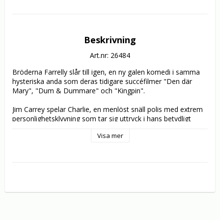
Beskrivning
Art.nr: 26484
Bröderna Farrelly slår till igen, en ny galen komedi i samma 
hysteriska anda som deras tidigare succéfilmer "Den där 
Mary", "Dum & Dummare" och "Kingpin". 

Jim Carrey spelar Charlie, en menlöst snäll polis med extrem 
personlighetsklyvning som tar sig uttryck i hans betydligt 
tuffare jag, den totalt hämningslöse Hank. Renée Zellwegger 
Visa mer
är Irene, en kvinna på flykt. Både Charlie och Hank blir 
förälskade i henne, men frågan är vem av dem som hon 
kommer att välja…