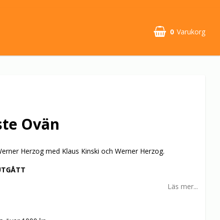
0
Varukorg
ste Ovän
erner Herzog med Klaus Kinski och Werner Herzog.
UTGÅTT
Läs mer...