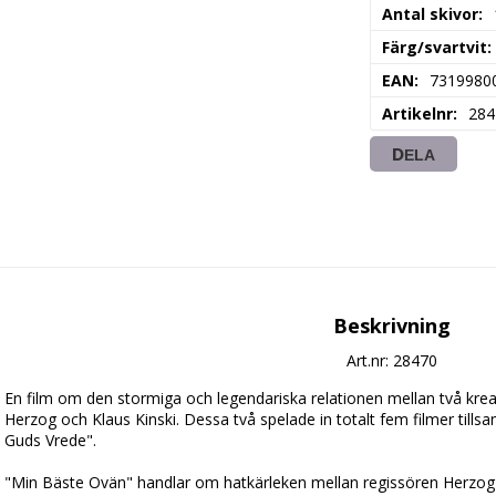
Antal skivor
Färg/svartvit
EAN
7319980
Artikelnr
284
DELA
Beskrivning
Art.nr: 28470
En film om den stormiga och legendariska relationen mellan två kreati
Herzog och Klaus Kinski. Dessa två spelade in totalt fem filmer tills
Guds Vrede".

"Min Bäste Ovän" handlar om hatkärleken mellan regissören Herzog oc