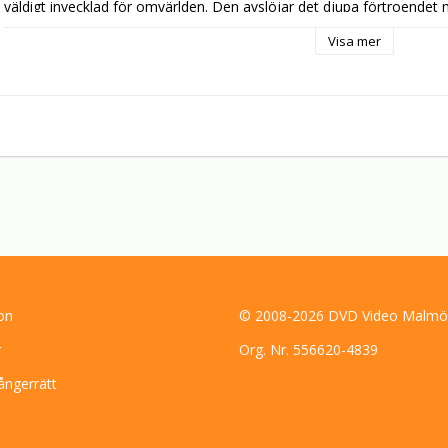
väldigt invecklad för omvärlden. Den avslöjar det djupa förtroendet m
konstnärerna och hur de (oberoende och) samtidigt planerade att m
Visa mer
on
© 2008-2026 DVD Video Malmö
r
Org. Nr. 556620-4839
ångerrätt