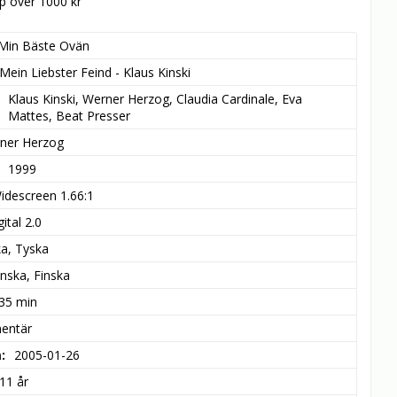
öp över 1000 kr
Min Bäste Ovän
Mein Liebster Feind - Klaus Kinski
Klaus Kinski, Werner Herzog, Claudia Cardinale, Eva 
Mattes, Beat Presser
ner Herzog
1999
idescreen 1.66:1
ital 2.0
ka, Tyska
nska, Finska
 35 min
entär
m
2005-01-26
11 år