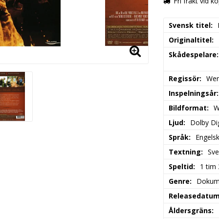
Fri frakt vid k
Svensk titel
Originaltitel
Skådespelare
Regissör
Wer
Inspelningsår
Bildformat
W
Ljud
Dolby Dig
Språk
Engels
Textning
Sve
Speltid
1 tim
Genre
Dokum
Releasedatu
Åldersgräns