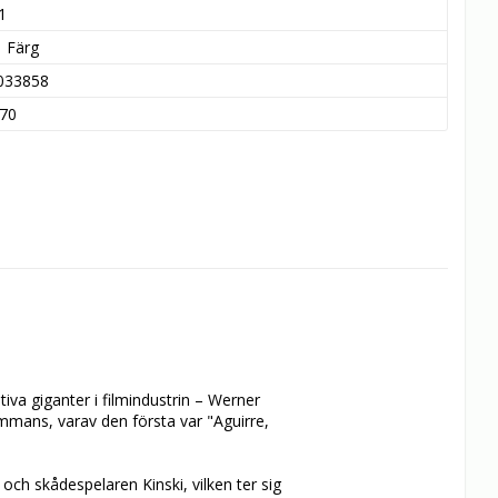
1
Färg
033858
70
va giganter i filmindustrin – Werner 
ammans, varav den första var "Aguirre, 
h skådespelaren Kinski, vilken ter sig 