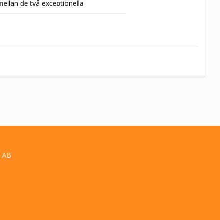
ellan de två exceptionella 
örda varandra.
 AB