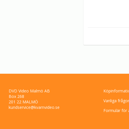
DVD Video Malmö AB
Köpinformati
Box 268
Vanliga frågo
201 22 MALMÖ
kundservice@kvarnvideo.se
Formulär för 