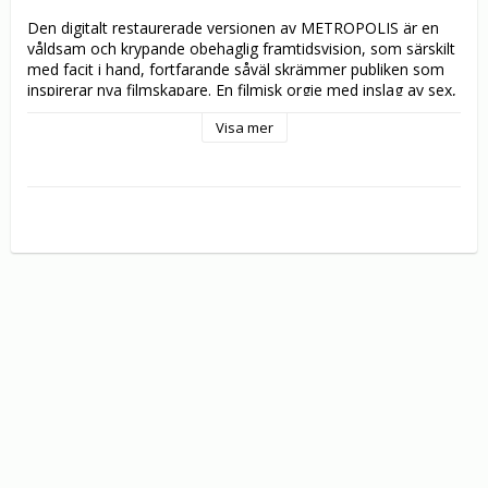
Den digitalt restaurerade versionen av METROPOLIS är en 
våldsam och krypande obehaglig framtidsvision, som särskilt 
med facit i hand, fortfarande såväl skrämmer publiken som 
inspirerar nya filmskapare. En filmisk orgie med inslag av sex, 
våld och bombastiska scenerier - ett storslaget science 
Visa mer
fiction-epos om tyranni och uppror.

Få har påverkat så många regissörer som den visuelle 
virtuosen Fritz Lang - en av filmhistoriens absolut största 
giganter. Han var verksam i Tyskland och mot sin vilja en av 
Hitlers personliga favoriter, tills han tydligt visade sin avsky 
för nazismen med framtidsskildringen METROPOLIS och var 
tvungen att fly till Paris.