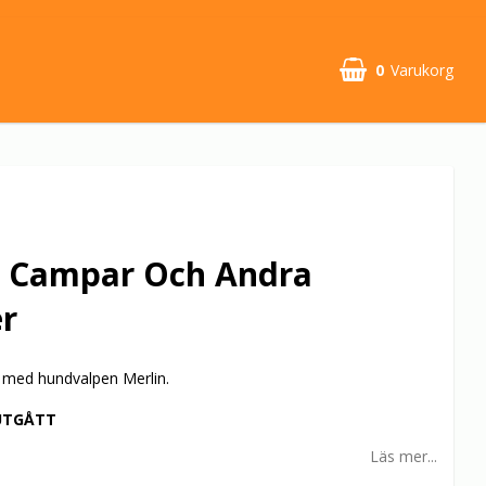
0
Varukorg
- Campar Och Andra
er
 med hundvalpen Merlin.
UTGÅTT
Läs mer...