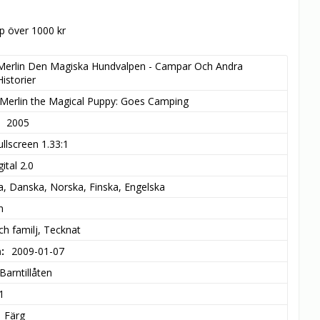
öp över 1000 kr
Merlin Den Magiska Hundvalpen - Campar Och Andra 
Historier
Merlin the Magical Puppy: Goes Camping
2005
ullscreen 1.33:1
ital 2.0
, Danska, Norska, Finska, Engelska
n
ch familj, Tecknat
m
2009-01-07
Barntillåten
1
Färg