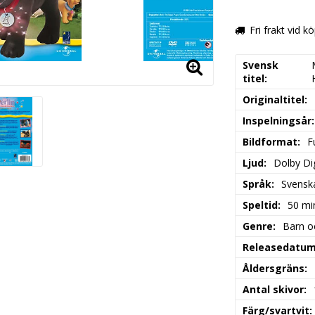
Fri frakt vid k
Svensk
titel
Originaltitel
Inspelningsår
Bildformat
F
Ljud
Dolby Dig
Språk
Svenska
Speltid
50 mi
Genre
Barn o
Releasedatu
Åldersgräns
Antal skivor
Färg/svartvit