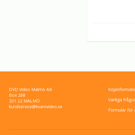
DVD Video Malmö AB
Köpinformati
Box 268
Vanliga frågo
201 22 MALMÖ
kundservice@kvarnvideo.se
Formulär för 