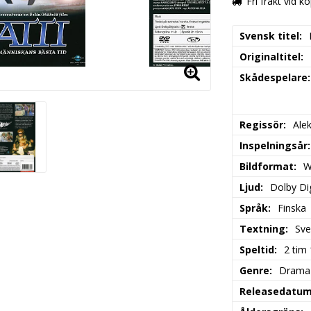
Fri frakt vid k
Svensk titel
Originaltitel
Skådespelare
Regissör
Ale
Inspelningsår
Bildformat
W
Ljud
Dolby Dig
Språk
Finska
Textning
Sve
Speltid
2 tim
Genre
Drama
Releasedatu