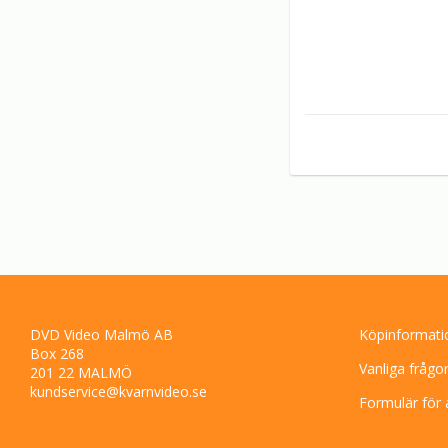
DVD Video Malmö AB
Köpinformati
Box 268
Vanliga frågo
201 22 MALMÖ
kundservice@kvarnvideo.se
Formulär för 