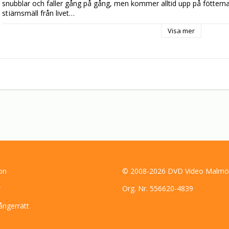
snubblar och faller gång på gång, men kommer alltid upp på fötterna
stjärnsmäll från livet…

Visa mer
”Matti” – ett drama baserat på den sanna historien om tidernas störs
tragisk. Men inte ens Matti själv förnekar de komiska inslagen i vansi
Filmen blev en enorm publiksuccé i Finland där den setts av en halv 
on
© 2008-2026 DVD Video Malmö
r
Org. Nr. 556620-4839
ångerrätt