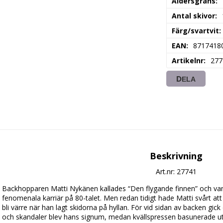
Åldersgräns
Antal skivor
Färg/svartvit
EAN
8717418
Artikelnr
277
DELA
Beskrivning
Art.nr: 27741
Backhopparen Matti Nykänen kallades “Den flygande finnen” och vann 
fenomenala karriär på 80-talet. Men redan tidigt hade Matti svårt at
bli värre när han lagt skidorna på hyllan. För vid sidan av backen gick d
och skandaler blev hans signum, medan kvällspressen basunerade ut va