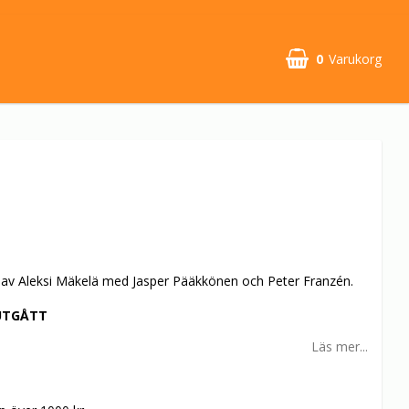
0
Varukorg
av Aleksi Mäkelä med Jasper Pääkkönen och Peter Franzén.
UTGÅTT
Läs mer...