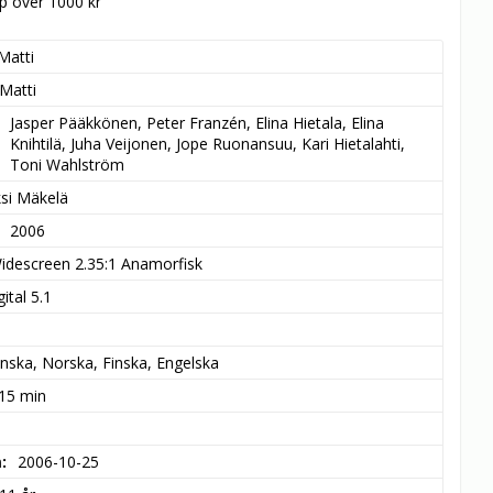
öp över 1000 kr
Matti
Matti
Jasper Pääkkönen, Peter Franzén, Elina Hietala, Elina 
Knihtilä, Juha Veijonen, Jope Ruonansuu, Kari Hietalahti, 
Toni Wahlström
ksi Mäkelä
2006
idescreen 2.35:1 Anamorfisk
ital 5.1
nska, Norska, Finska, Engelska
 15 min
m
2006-10-25