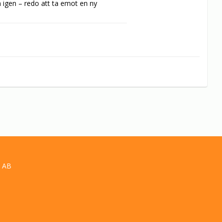
 igen – redo att ta emot en ny 
te suput och bråkstake är i grunden 
nnesfärden utför branten – utan skidor. 
miljon besökare!
 AB