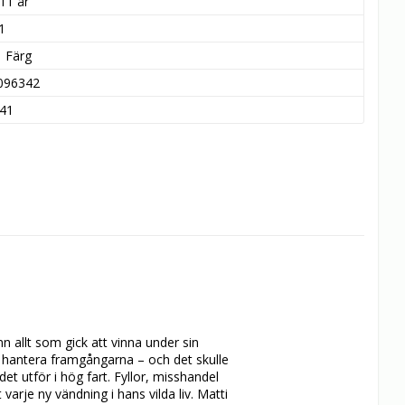
11 år
1
Färg
096342
41
allt som gick att vinna under sin 
t hantera framgångarna – och det skulle 
et utför i hög fart. Fyllor, misshandel 
rje ny vändning i hans vilda liv. Matti 