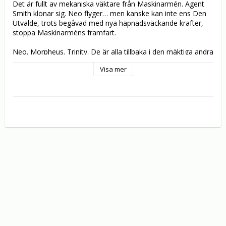
Det är fullt av mekaniska väktare från Maskinarmén. Agent 
Smith klonar sig. Neo flyger… men kanske kan inte ens Den 
Utvalde, trots begåvad med nya häpnadsväckande krafter, 
stoppa Maskinarméns framfart. 

Neo. Morpheus. Trinity. De är alla tillbaka i den mäktiga andra 
delen av Matrix trilogin, och de får sällskap av nya spännande 
Visa mer
bundsförvanter i deras kamp mot fienden som är klonad, 
uppgraderad och närmar sig mänsklighetens sista enklav. 

Tillbaka är också bröderna Wachowski och producenten Joel 
Silver, som utvecklat sin vision ytterligare med ett skådespel 
som skakar om dina sinnen, utforskar ditt hjärta och formar 
morgondagens filmskapande. 

Vad är The Matrix? Den frågan är inte helt besvarad än och 
den leder oss till ytterligare en fråga: Vem skapade The 
Matrix? Svaren leder till djärvt skilda världar – och till ett öde 
som går från uppenbarelse till Revolutions.