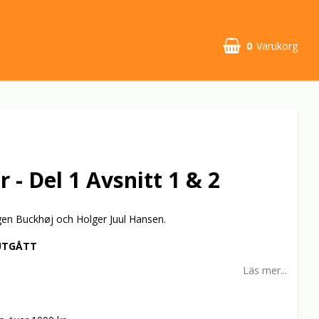
0
Varukorg
 - Del 1 Avsnitt 1 & 2
gen Buckhøj och Holger Juul Hansen.
UTGÅTT
Läs mer...