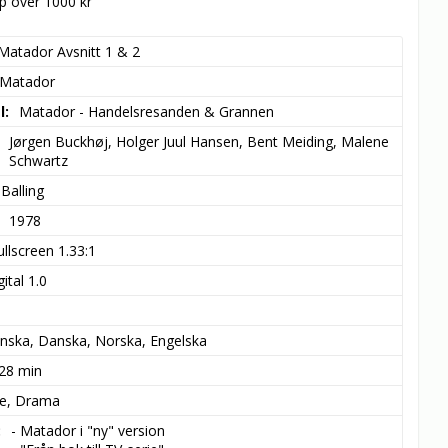
öp över 1000 kr
Matador Avsnitt 1 & 2
Matador
l
Matador - Handelsresanden & Grannen
Jørgen Buckhøj, Holger Juul Hansen, Bent Meiding, Malene 
Schwartz
 Balling
1978
ullscreen 1.33:1
ital 1.0
a
nska, Danska, Norska, Engelska
 28 min
ie, Drama
- Matador i "ny" version
