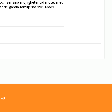
och ser sina möjligheter vid mötet med 
är de gamla familjerna styr. Mads 
ans med grishandlaren Oluf Larsen, 
er Ellen i huset. Bankdirektör Varnaes, 
visa att han klarar sig ändå.
 AB