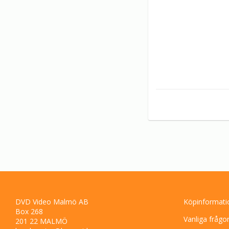
DVD Video Malmö AB
Köpinformati
Box 268
Vanliga frågo
201 22 MALMÖ