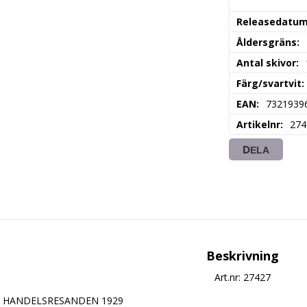
Releasedatu
Åldersgräns
Antal skivor
Färg/svartvit
EAN
7321939
Artikelnr
274
DELA
Beskrivning
Art.nr: 27427
HANDELSRESANDEN 1929
