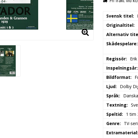
Fri frakt vid k
Svensk titel
Originaltitel
Alternativ tite
Skådespelare
Regissör
Erik
Inspelningsår
Bildformat
F
Ljud
Dolby Dig
Språk
Dansk
Textning
Sve
Speltid
1 tim
Genre
TV-ser
Extramaterial