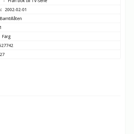
- "Från bok till TV-serie"
m
2002-02-01
Barntillåten
1
Färg
627742
27