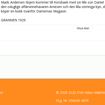
Mads Andersen Skjern kommer till Korsbaek med sin lille son Daniel 
den oduglige affärsinnehavaren Arnesen och den lilla sömniga byn, d
köper en butik ovanför Damernas Magasin.

GRANNEN 1929

De finare kretsarna ser med blandade känslor på hur Mads, tillsamm
Visa mer
startar sin butik och inhyser Larsens dotter Ingeborg och dennas dott
Arnesens vän, nekar att ge Mads ett lån. Mads bestämmer sig för att 
on
© 2008-2026 DVD Video Malmö
r
Org. Nr. 556620-4839