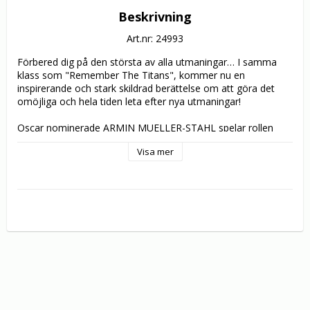
Beskrivning
Art.nr: 24993
Förbered dig på den största av alla utmaningar… I samma 
klass som "Remember The Titans", kommer nu en 
inspirerande och stark skildrad berättelse om att göra det 
omöjliga och hela tiden leta efter nya utmaningar!

Oscar nominerade ARMIN MUELLER-STAHL spelar rollen 
som Berry, en krävande men hängiven löptränare som just 
Visa mer
har förlorat både jobbet och självrespekten, ända tills han 
möter Christine (NTHATI MOSHESH), en vacker och mycket 
självständig löpare som kanske har cad som krävs att vinna 
världens tuffaste lopp, The Comrades Marathon. Men har 
berry vad som krävs för att göra om denna oerfarna löpare 
till mästarinna? Och kan Christine med sin oslipade talang 
klara oddsen och fullfölja det mest krävande loppet – till en 
seger som kan förändra bägge deras liv?

"The Long Run" är en film full av vilja och optimism, som 
visar att man måste kämpa mycket hårt för att nå vissa 
drömmar!