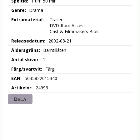
Speltid
1 tim 50 min
Genre
Drama
Extramaterial
- Trailer

- DVD-Rom Access

- Cast & Filmmakers Bios
Releasedatum
2002-08-21
Åldersgräns
Barntillåten
Antal skivor
1
Färg/svartvit
Färg
EAN
5035822015340
Artikelnr
24993
DELA