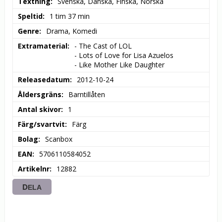
Textning
Svenska, Danska, Finska, Norska
Speltid
1 tim 37 min
Genre
Drama, Komedi
Extramaterial
- The Cast of LOL

- Lots of Love for Lisa Azuelos

- Like Mother Like Daughter
Releasedatum
2012-10-24
Åldersgräns
Barntillåten
Antal skivor
1
Färg/svartvit
Färg
Bolag
Scanbox
EAN
5706110584052
Artikelnr
12882
DELA