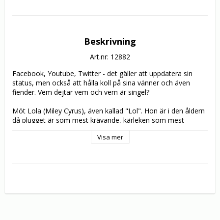
Beskrivning
Art.nr: 12882
Facebook, Youtube, Twitter - det gäller att uppdatera sin 
status, men också att hålla koll på sina vänner och även 
fiender. Vem dejtar vem och vem är singel? 

Möt Lola (Miley Cyrus), även kallad "Lol". Hon är i den åldern 
då plugget är som mest krävande, kärleken som mest 
smärtsam, mamma Anne (Demi Moore) som allra jobbigast 
Visa mer
och kompisarna det viktigaste i livet. När Anne av ”misstag” 
råkar läsa Lolas dagbok, får hon rena chocken. Hennes lilla 
dotter är inte så liten längre och hon har dessutom testat det 
mesta som Anne försökt skydda henne ifrån. Samtidigt har 
Anne fullt upp att anpassa sig till sitt nya liv som frånskild. För 
både Lola och Anne gäller det att göra sig fria och upptäcka 
vilka de är. Vägen dit kantas av många galet roliga 
situationer, men också tårar och kärlek.