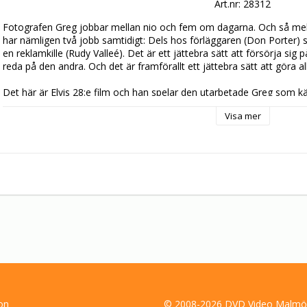
Art.nr: 28312
Fotografen Greg jobbar mellan nio och fem om dagarna. Och så mellan
har nämligen två jobb samtidigt: Dels hos förläggaren (Don Porter) s
en reklamkille (Rudy Valleé). Det är ett jättebra sätt att försörja sig 
reda på den andra. Och det är framförallt ett jättebra sätt att göra all
Det här är Elvis 28:e film och han spelar den utarbetade Greg som kä
som han brottas med uppvaktningen från en knasig skönhet han träff
Visa mer
härliga låtar bidrar till den skojfriska stämningen, bl a ”A Little Less 
drömsekvens. Och för första gången överraskar Elvis sin publik med a
kameran och resultatet blir lite mer vuxen komedi – du kommer älska
on
© 2008-2026 DVD Video Malmö