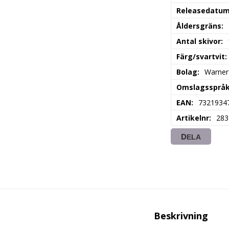
Releasedatu
Åldersgräns
Antal skivor
Färg/svartvit
Bolag
Warner
Omslagssprå
EAN
7321934
Artikelnr
283
DELA
Beskrivning