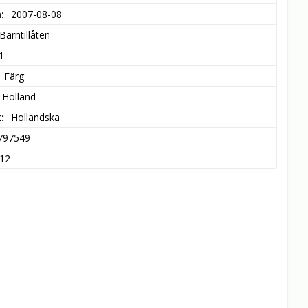
m
2007-08-08
Barntillåten
1
Färg
 Holland
k
Holländska
797549
12