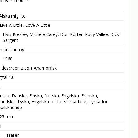
öp över 1000 kr
Älska mig lite
Live A Little, Love A Little
Elvis Presley, Michele Carey, Don Porter, Rudy Vallee, Dick 
Sargent
man Taurog
1968
idescreen 2.35:1 Anamorfisk
ital 1.0
ka
nska, Danska, Finska, Norska, Engelska, Franska, 
ländska, Tyska, Engelska för hörselskadade, Tyska för 
selskadade
 25 min
i
- Trailer