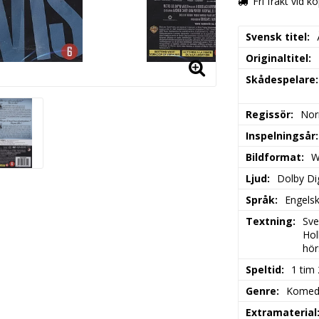
Fri frakt vid k
Svensk titel
Originaltitel
Skådespelare
Regissör
Nor
Inspelningsår
Bildformat
W
Ljud
Dolby Dig
Språk
Engels
Textning
Sve
Hol
hör
Speltid
1 tim
Genre
Komed
Extramaterial