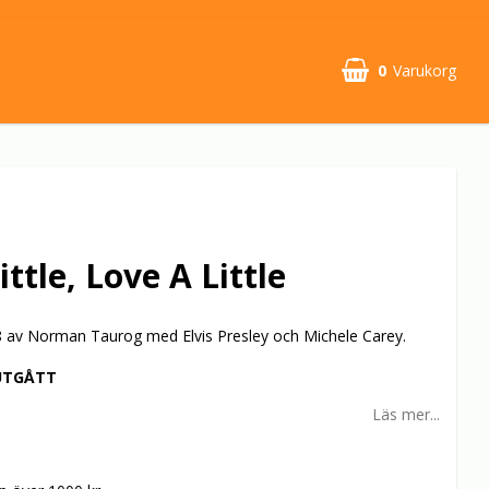
0
Varukorg
ittle, Love A Little
 av Norman Taurog med Elvis Presley och Michele Carey.
UTGÅTT
Läs mer...