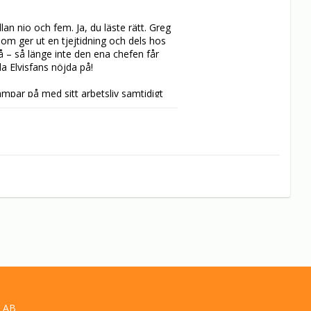
 nio och fem. Ja, du läste rätt. Greg 
om ger ut en tjejtidning och dels hos 
på – så länge inte den ena chefen får 
a Elvisfans nöjda på!

mpar på med sitt arbetsliv samtidigt 
at på beachen (Michele Carey). Fyra 
Conversation” och ”Edge of Realitys” 
tt frångå sin vanliga image framför 
 det!
 AB