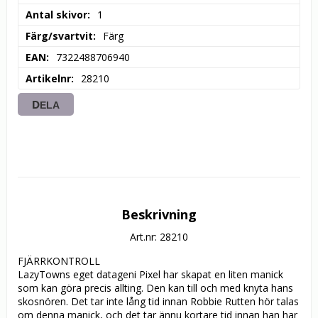
Antal skivor
1
Färg/svartvit
Färg
EAN
7322488706940
Artikelnr
28210
DELA
Beskrivning
Art.nr: 28210
FJÄRRKONTROLL

LazyTowns eget datageni Pixel har skapat en liten manick 
som kan göra precis allting. Den kan till och med knyta hans 
skosnören. Det tar inte lång tid innan Robbie Rutten hör talas 
om denna manick, och det tar ännu kortare tid innan han har 