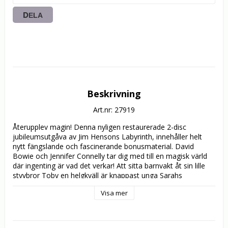
DELA
Beskrivning
Art.nr: 27919
Återupplev magin! Denna nyligen restaurerade 2-disc 
jubileumsutgåva av Jim Hensons Labyrinth, innehåller helt 
nytt fängslande och fascinerande bonusmaterial. David 
Bowie och Jennifer Connelly tar dig med till en magisk värld 
där ingenting är vad det verkar! Att sitta barnvakt åt sin lille 
styvbror Toby en helgkväll är knappast unga Sarahs 
(Connelly) definition av att ha roligt. Trött på hans skrikande 
Visa mer
fantiserar hon att goblinerna från hennes favoritbok 
LABYRINTH ska röva bort Toby. När hennes fantasi visar sig 
bli verklighet, måste den förkrossade Sarah ge sig in i en 
förrädisk labyrint för att hämta tillbaka honom från detta 