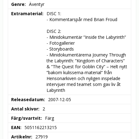
Genre
Äventyr
Extramaterial
DISC 1:

- Kommentarspår med Brian Froud

DISC 2:

- Minidokumentär ”Inside the Labyrinth”

- Fotogallerier

- Storyboards

- Minidokumentärerna Journey Through 
the Labyrinth: ”Kingdom of Characters” 
& ”The Quest for Goblin City” – Helt nytt 
”bakom kulisserna-material” från 
Hensonarkiven och nyligen inspelade 
intervjuer med teamet som gav liv åt 
Labyrinth
Releasedatum
2007-12-05
Antal skivor
2
Färg/svartvit
Färg
EAN
5051162213215
Artikelnr
27919