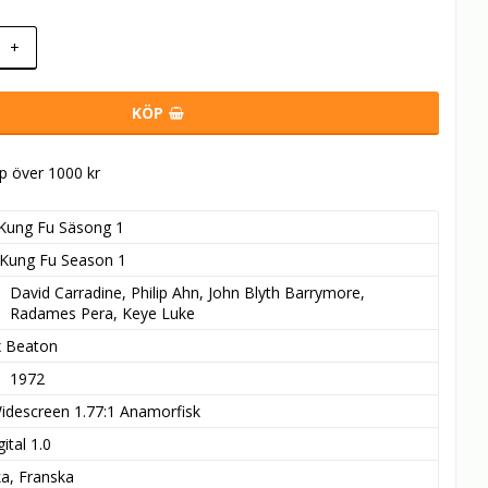
+
KÖP
öp över 1000 kr
Kung Fu Säsong 1
Kung Fu Season 1
David Carradine, Philip Ahn, John Blyth Barrymore, 
Radames Pera, Keye Luke
x Beaton
1972
idescreen 1.77:1 Anamorfisk
ital 1.0
ka, Franska