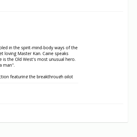
led in the spirit-mind-body ways of the 
et loving Master Kan. Caine speaks 
e is the Old West's most unusual hero. 
a man".

ction featuring the breakthrough pilot 
star David Carradine and the series 