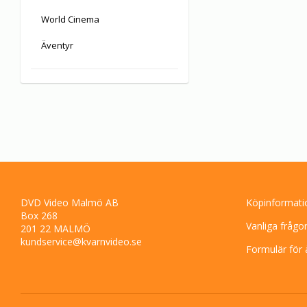
World Cinema
Äventyr
DVD Video Malmö AB
Köpinformati
Box 268
Vanliga frågo
201 22 MALMÖ
kundservice@kvarnvideo.se
Formulär för 