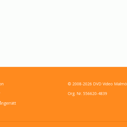
on
© 2008-2026 DVD Video Malmö
r
Org. Nr. 556620-4839
ångerrätt