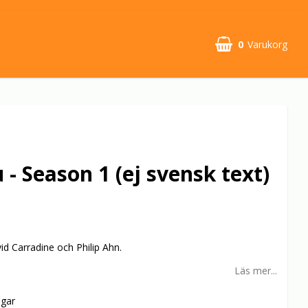
0
Varukorg
 - Season 1 (ej svensk text)
d Carradine och Philip Ahn.
Läs mer...
agar