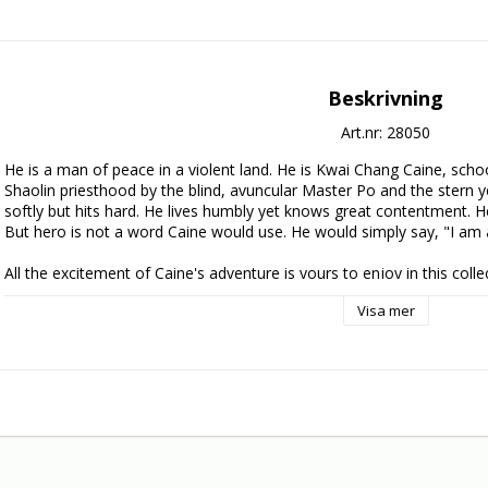
Beskrivning
Art.nr: 28050
He is a man of peace in a violent land. He is Kwai Chang Caine, schoo
Shaolin priesthood by the blind, avuncular Master Po and the stern y
softly but hits hard. He lives humbly yet knows great contentment. H
But hero is not a word Caine would use. He would simply say, "I am 
All the excitement of Caine's adventure is yours to enjoy in this colle
movie, the 15 season-one episodes and entertaining extras featuring 
Visa mer
creators.

Are you ready to begin? Snatch the pebble from my hand....