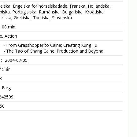
elska, Engelska för hörselskadade, Franska, Holländska, 
biska, Portugisiska, Rumänska, Bulgariska, Kroatiska, 
ckiska, Grekiska, Turkiska, Slovenska
m 08 min
e, Action
- From Grasshopper to Caine: Creating Kung Fu

- The Tao of Chang Caine: Production and Beyond
m
2004-07-05
15 år
3
Färg
242509
50