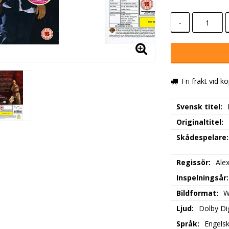
-
Fri frakt vid k
Svensk titel
Originaltitel
Skådespelare
Regissör
Ale
Inspelningsår
Bildformat
W
Ljud
Dolby Dig
Språk
Engels