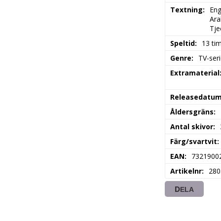
Textning
Eng
Ara
Tje
Speltid
13 ti
Genre
TV-seri
Extramaterial
Releasedatu
Åldersgräns
Antal skivor
Färg/svartvit
EAN
7321900
Artikelnr
280
DELA