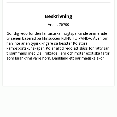
Beskrivning
Art.nr: 76700
Gör dig redo för den fantastiska, högtsparkande animerade 
tv-serien baserad på filmsuccén KUNG FU PANDA. Även om 
han inte är en typisk krigare så besitter Po stora 
kampsportskunskaper. Po är alltid redo att slåss för rättvisan 
tillsammans med De Fruktade Fem och möter exotiska faror 
som lurar kring varje hörn. Däribland ett par magiska skor 
och den farlige Scorpion. 