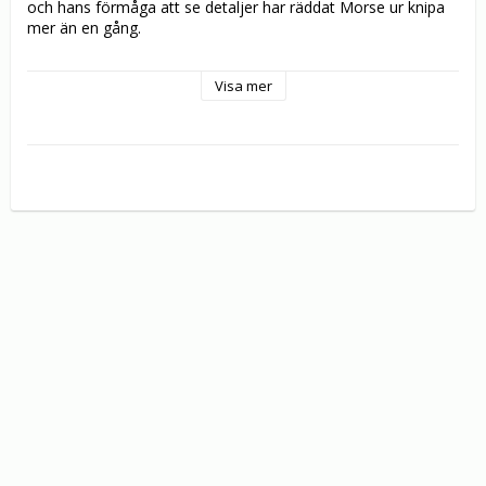
och hans förmåga att se detaljer har räddat Morse ur knipa 
mer än en gång. 

Denna DVD innehåller 5 fristående filmer på 5 diskar:

Visa mer
ETT OEMOTSTÅNDLIGT TILLFÄLLE

VEM DÖDADE HARRY FIELD?

EN GREKISK TRAGEDI

DET FÖRLOVADE LANDET

SKUGGOR UR DET FÖRFLUTNA