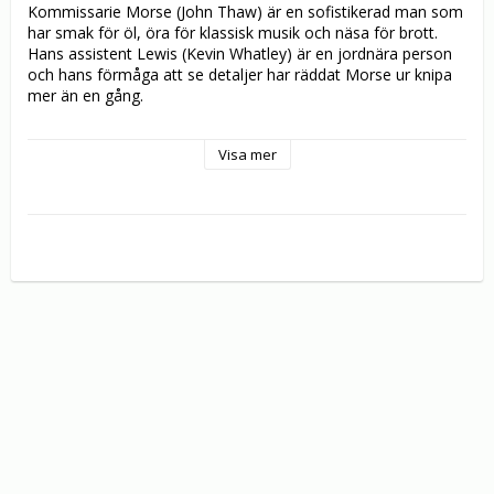
Kommissarie Morse (John Thaw) är en sofistikerad man som 
har smak för öl, öra för klassisk musik och näsa för brott. 
Hans assistent Lewis (Kevin Whatley) är en jordnära person 
och hans förmåga att se detaljer har räddat Morse ur knipa 
mer än en gång.

En rik amerikanska avlider i en hjärtattack när hon och 
Visa mer
hennes man är i Oxford för att donera ett smycke till ett 
museum. Kort därefter hittas en museiintendent död i en 
kanal. En grupp äldre amerikanska turister och deras guide 
blir huvudmisstänkta. I filmen ser vi Simon Callow ("Fyra 
Bröllop och En Begravning").