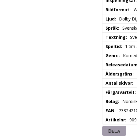
Inspelningsår
Bildformat
W
Ljud
Dolby Dig
Språk
Svensk
Textning
Sve
Speltid
1 tim
Genre
Komedi
Releasedatu
Åldersgräns
Antal skivor
Färg/svartvit
Bolag
Nordisk
EAN
7332421
Artikelnr
909
DELA