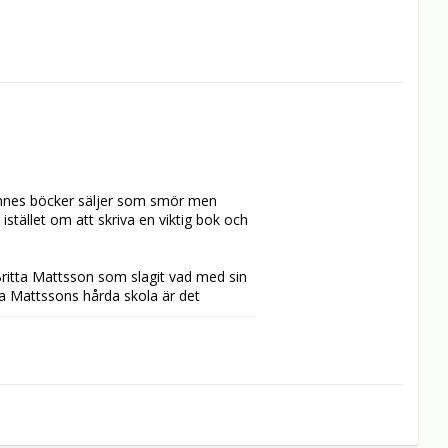
Hennes böcker säljer som smör men 
stället om att skriva en viktig bok och 
ritta Mattsson som slagit vad med sin 
tta Mattssons hårda skola är det 
 något mer och djupare att skriva om 
och mycket lovande debutanten Nils 
 med den där efterhängsna fast ganska 
agsfesten härom kvällen.