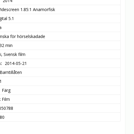
2014
idescreen 1.85:1 Anamorfisk
ital 5.1
a
nska för hörselskadade
 32 min
, Svensk film
m
2014-05-21
Barntillåten
1
Färg
 Film
050788
80