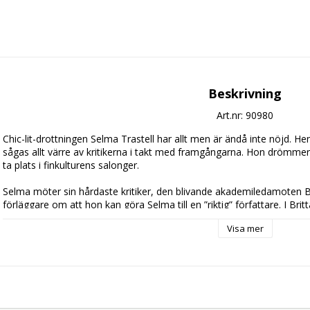
Beskrivning
Art.nr: 90980
Chic-lit-drottningen Selma Trastell har allt men är ändå inte nöjd. 
sågas allt värre av kritikerna i takt med framgångarna. Hon drömmer i
ta plats i finkulturens salonger.

Selma möter sin hårdaste kritiker, den blivande akademiledamoten B
förläggare om att hon kan göra Selma till en ”riktig” författare. I Bri
slutskrivet om brustna hjärtan och höga klackar. Det måste ju finnas
Visa mer
långt där inne i själen ­ någonstans?

Påhejad av Britta inleder Selma ett förhållande med den neurotiske 
Tapper, en het kandidat till årets Augustpris. Hon måste bara bli av
charmiga killen i cover-bandet hon råkade få med sig hem efter förl