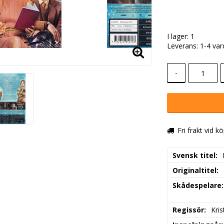
I lager: 1
Leverans:
1-4 va
-
Fri frakt vid k
Svensk titel
Originaltitel
Skådespelare
Regissör
Kris