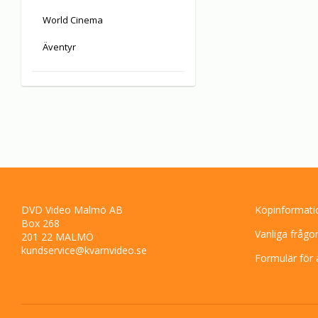
World Cinema
Äventyr
DVD Video Malmö AB
Köpinformati
Box 268
Vanliga frågo
201 22 MALMÖ
kundservice@kvarnvideo.se
Formulär för 