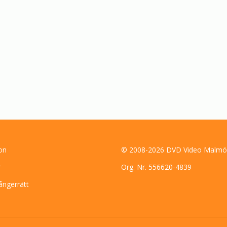
on
© 2008-2026 DVD Video Malmö
r
Org. Nr. 556620-4839
ångerrätt