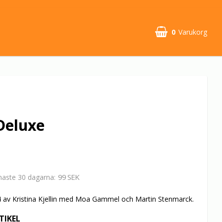
0
Varukorg
Deluxe
99 SEK
enaste 30 dagarna
 av Kristina Kjellin med Moa Gammel och Martin Stenmarck.
TIKEL