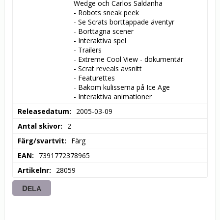
Wedge och Carlos Saldanha

- Robots sneak peek

- Se Scrats borttappade äventyr

- Borttagna scener

- Interaktiva spel

- Trailers

- Extreme Cool View - dokumentär

- Scrat reveals avsnitt

- Featurettes

- Bakom kulisserna på Ice Age

- Interaktiva animationer
Releasedatum
2005-03-09
Antal skivor
2
Färg/svartvit
Färg
EAN
7391772378965
Artikelnr
28059
DELA