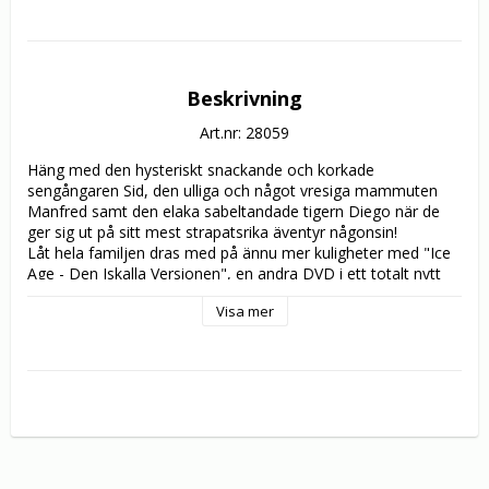
Beskrivning
Art.nr: 28059
Häng med den hysteriskt snackande och korkade 
sengångaren Sid, den ulliga och något vresiga mammuten 
Manfred samt den elaka sabeltandade tigern Diego när de 
ger sig ut på sitt mest strapatsrika äventyr någonsin! 

Låt hela familjen dras med på ännu mer kuligheter med "Ice 
Age - Den Iskalla Versionen", en andra DVD i ett totalt nytt 
format. Här finns interaktiva spel, nya amimationer, frusna 
Visa mer
fakta och mycket mer. Palta på dig och bänka dig framför 
TV:n, för detta är det coolaste äventyret någonsin!