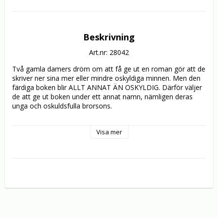
Beskrivning
Art.nr: 28042
Två gamla damers dröm om att få ge ut en roman gör att de 
skriver ner sina mer eller mindre oskyldiga minnen. Men den 
färdiga boken blir ALLT ANNAT ÄN OSKYLDIG. Därför väljer 
de att ge ut boken under ett annat namn, nämligen deras 
unga och oskuldsfulla brorsons.

Samtidigt som ”brorsonens” bok blir allt mer populär så dyker 
Visa mer
en fin herre upp. Han känner sig tämligen förolämpad av 
boken och han vet vem den riktiga författaren är…