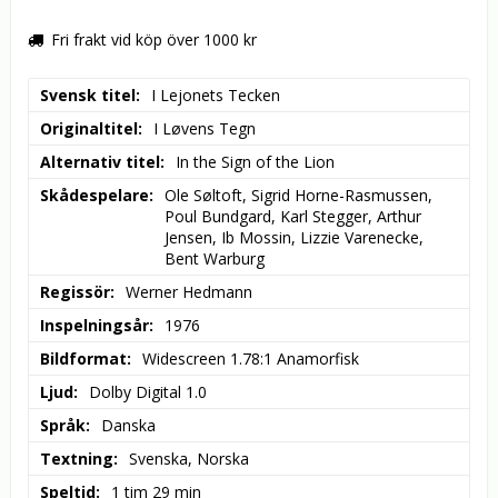
Fri frakt vid köp över 1000 kr
Svensk titel
I Lejonets Tecken
Originaltitel
I Løvens Tegn
Alternativ titel
In the Sign of the Lion
Skådespelare
Ole Søltoft, Sigrid Horne-Rasmussen, 
Poul Bundgard, Karl Stegger, Arthur 
Jensen, Ib Mossin, Lizzie Varenecke, 
Bent Warburg
Regissör
Werner Hedmann
Inspelningsår
1976
Bildformat
Widescreen 1.78:1 Anamorfisk
Ljud
Dolby Digital 1.0
Språk
Danska
Textning
Svenska, Norska
Speltid
1 tim 29 min