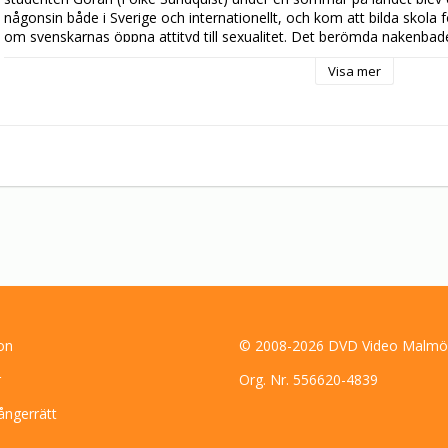
någonsin både i Sverige och internationellt, och kom att bilda skola f
om svenskarnas öppna attityd till sexualitet. Det berömda nakenbadet
bidrog till en uppmjukning av filmcensuren i flera länder.

Visa mer
Räknar man in bio- och TV-visningar har filmen troligen setts av fler
Filmen vann Guldbjörnen vid Berlin Filmfestival, och fick pris för bäst
on
© 2008-2026 DVD Video Malmö
r
Org. Nr. 556620-4839
ångerrätt