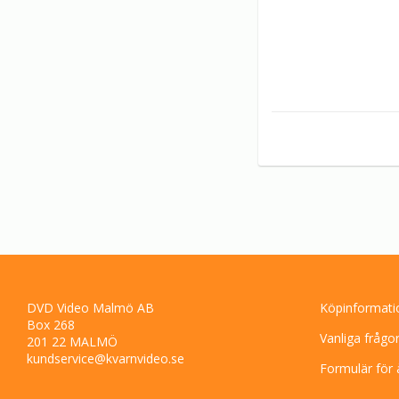
DVD Video Malmö AB
Köpinformati
Box 268
Vanliga frågo
201 22 MALMÖ
kundservice@kvarnvideo.se
Formulär för 