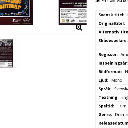
Fri frakt vid k
Svensk titel
Originaltitel
Alternativ tite
Skådespelare
Regissör
Arn
Inspelningsår
Bildformat
N
Ljud
Mono
Språk
Svensk
Textning
Eng
Speltid
1 tim
Genre
Drama
Releasedatu