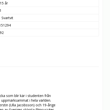
15 år
1
Svartvit
151294
92
ka som blir kär i studenten från 
 uppmärksammat i hela världen.

stin (Ulla Jacobsson) och 19-årige 
n av Sveriges största filmsuccéer 