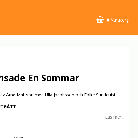
0
Varukorg
nsade En Sommar
av Arne Mattson med Ulla Jacobsson och Folke Sundquist.
UTGÅTT
Läs mer...