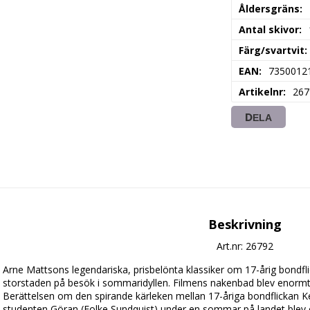
Åldersgräns
Antal skivor
Färg/svartvit
EAN
7350012
Artikelnr
267
DELA
Beskrivning
Art.nr: 26792
Arne Mattsons legendariska, prisbelönta klassiker om 17-årig bondflic
storstaden på besök i sommaridyllen. Filmens nakenbad blev enormt
Berättelsen om den spirande kärleken mellan 17-åriga bondflickan Ker
studenten Göran (Folke Sundquist) under en sommar på landet blev e