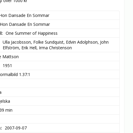
öp över 1000 kr
Hon Dansade En Sommar
Hon Dansade En Sommar
l
One Summer of Happiness
Ulla Jacobsson, Folke Sundquist, Edvin Adolphson, John 
Elfström, Erik Hell, Irma Christenson
e Mattson
1951
ormalbild 1.37:1
a
elska
 39 min
m
2007-09-07