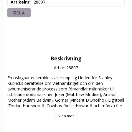
Artikelnr
28807
DELA
Beskrivning
Art.nr: 28807
En oslagbar ensemble ställer upp sig i leden för Stanley 
Kubricks berättelse om Vietnamkriget och om den 
avhumaniserande process som förvandlar människor till 
utbildade dödsmaskiner. Joker (Matthew Modine), Animal 
Mother (Adam Baldwin), Gomer (Vincent D’Onofrio), Eightball 
(Dorian Harewood), Cowboy (Arliss Howard) och många fler 
genomlider helvetet på det militära träningslägret som styrs 
Visa mer
med järnhand av en gaphals till instruktör (Lee Ermey) som 
behandlar sina framtida "blodhundar" som maskar eller 
något ännu lägre. Det är en obarmhärtig berättelse späckad 