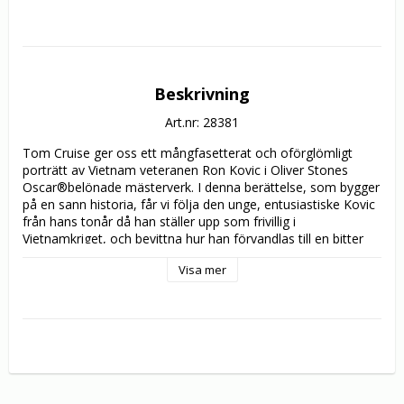
Beskrivning
Art.nr: 28381
Tom Cruise ger oss ett mångfasetterat och oförglömligt 
porträtt av Vietnam veteranen Ron Kovic i Oliver Stones 
Oscar®belönade mästerverk. I denna berättelse, som bygger 
på en sann historia, får vi följa den unge, entusiastiske Kovic 
från hans tonår då han ställer upp som frivillig i 
Vietnamkriget, och bevittna hur han förvandlas till en bitter 
krigsveteran, förlamad från bålen och nedåt. Efter att ha hyst 
Visa mer
en stor fosterlandskärlek, upptäcker Kovic när han 
återvänder att klimatet har förändrats, och han inleder en ny 
kamp för att överleva - en kamp för både honom själv och 
andra i samma situation.