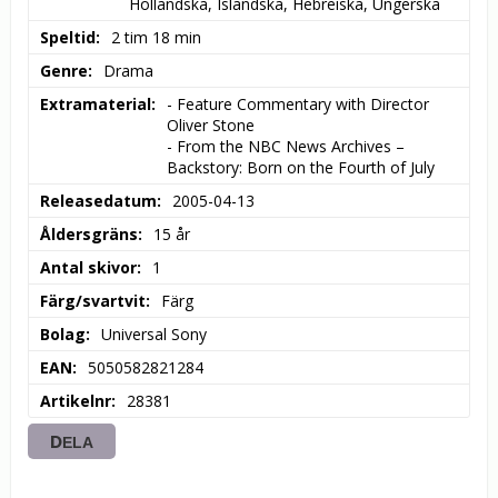
Holländska, Isländska, Hebreiska, Ungerska
Speltid
2 tim 18 min
Genre
Drama
Extramaterial
- Feature Commentary with Director 
Oliver Stone

- From the NBC News Archives – 
Backstory: Born on the Fourth of July
Releasedatum
2005-04-13
Åldersgräns
15 år
Antal skivor
1
Färg/svartvit
Färg
Bolag
Universal Sony
EAN
5050582821284
Artikelnr
28381
DELA