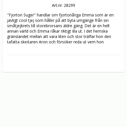
Art.nr: 28299
"Fjorton Suger" handlar om fjortonåriga Emma som är en 
jävligt cool tjej som håller på att byta umgänge från sin 
småtjejkrets till storebrorsans äldre gäng. Det är en helt 
annan värld och Emma råkar riktigt illa ut. I det hemska 
gränslandet mellan att vara liten och stor träffar hon den 
tafatta skejtaren Aron och försöker reda ut vem hon 
egentligen är. Det är en mörk kärlekshistoria och en resa 
tillbaka till relationen till hennes bror. En tonårs berg- och 
dalbana med mycket fest, sorg och kärlek.