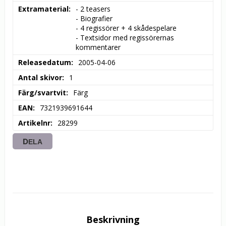
Extramaterial
- 2 teasers

- Biografier

- 4 regissörer + 4 skådespelare

- Textsidor med regissörernas 
kommentarer
Releasedatum
2005-04-06
Antal skivor
1
Färg/svartvit
Färg
EAN
7321939691644
Artikelnr
28299
DELA
Beskrivning