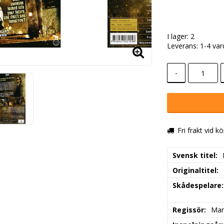
I lager: 2
Leverans:
1-4 va
-
Fri frakt vid k
Svensk titel
Originaltitel
Skådespelare
Regissör
Mar