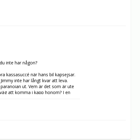
du inte har någon? 

ra kassasuccé när hans bil kapsejsar. 
immy inte har långt kvar att leva. 
 paranoian ut. Vem är det som är ute 
 väg att komma i kapp honom? I en 
 snöfall. Och Jimmy Starks sista timme 
uy Pearce hans starkaste roll sedan 
dlingsförlopp och fullständigt 