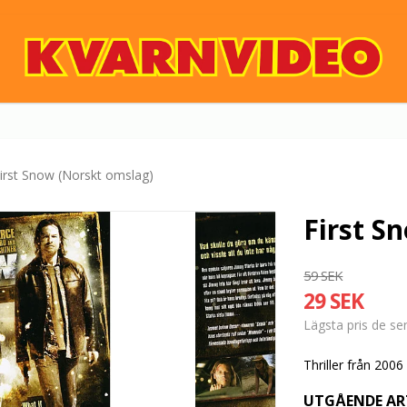
irst Snow (Norskt omslag)
First S
59 SEK
29 SEK
Lägsta pris de s
Thriller från 20
UTGÅENDE AR