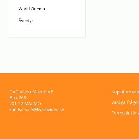
World Cinema
Äventyr
DVD Video Malmö AB
Köpinformati
Box 268
Vanliga frågo
201 22 MALMÖ
kundservice@kvarnvideo.se
Formulär för 