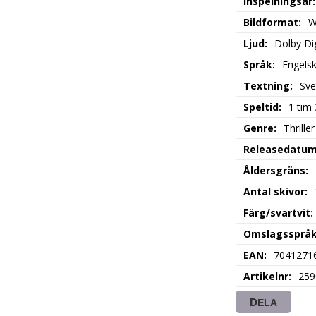
Inspelningsår
Bildformat
W
Ljud
Dolby Dig
Språk
Engels
Textning
Sve
Speltid
1 tim
Genre
Thriller
Releasedatu
Åldersgräns
Antal skivor
Färg/svartvit
Omslagssprå
EAN
7041271
Artikelnr
259
DELA