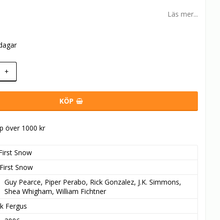
Läs mer...
rdagar
+
KÖP
öp över 1000 kr
First Snow
First Snow
Guy Pearce, Piper Perabo, Rick Gonzalez, J.K. Simmons, 
Shea Whigham, William Fichtner
k Fergus