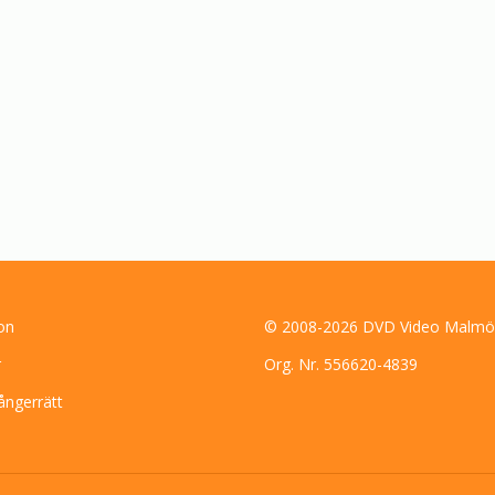
on
© 2008-2026 DVD Video Malmö
r
Org. Nr. 556620-4839
ångerrätt