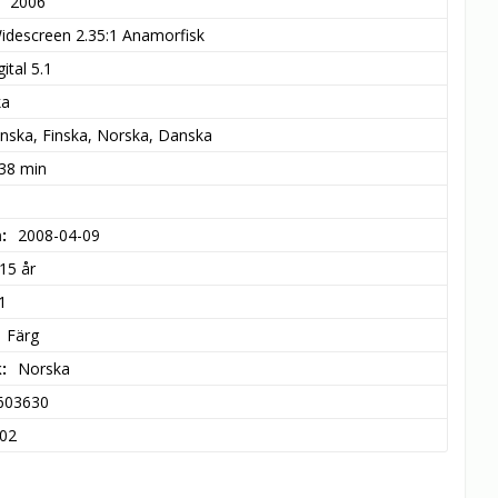
2006
idescreen 2.35:1 Anamorfisk
ital 5.1
ka
nska, Finska, Norska, Danska
 38 min
m
2008-04-09
15 år
1
Färg
k
Norska
603630
02