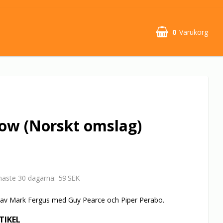
0
Varukorg
now (Norskt omslag)
59 SEK
enaste 30 dagarna
06 av Mark Fergus med Guy Pearce och Piper Perabo.
TIKEL