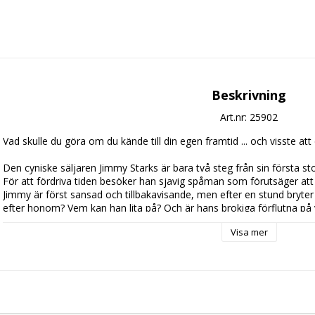
Beskrivning
Art.nr: 25902
Vad skulle du göra om du kände till din egen framtid ... och visste att 
Den cyniske säljaren Jimmy Starks är bara två steg från sin första sto
För att fördriva tiden besöker han sjavig spåman som förutsäger att J
Jimmy är först sansad och tillbakavisande, men efter en stund bryter
efter honom? Vem kan han lita på? Och är hans brokiga förflutna på
desperat kamp mot sitt eget öde räknas tiden ner till vinterns första
Visa mer
…

Teamet bakom Oscar®-vinnaren ”Crash” och ”Illusionisten” har gett G
”Memento” – i en film med samme intensiva spänning, förvecklade han
oförutsägbara klimax.