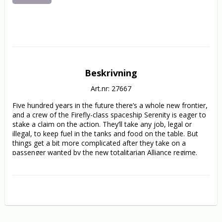
Beskrivning
Art.nr: 27667
Five hundred years in the future there’s a whole new frontier, 
and a crew of the Firefly-class spaceship Serenity is eager to 
stake a claim on the action. They’ll take any job, legal or 
illegal, to keep fuel in the tanks and food on the table. But 
things get a bit more complicated after they take on a 
passenger wanted by the new totalitarian Alliance regime. 
Now they find themselves on the run, desperate to steer 
clear of Alliance ships and the flesh-eating Reavers who live 
on the fringes of space.              