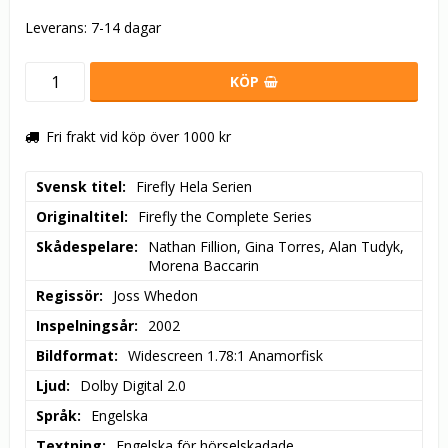
Leverans:
7-14 dagar
KÖP
Fri frakt vid köp över 1000 kr
Svensk titel
Firefly Hela Serien
Originaltitel
Firefly the Complete Series
Skådespelare
Nathan Fillion, Gina Torres, Alan Tudyk, 
Morena Baccarin
Regissör
Joss Whedon
Inspelningsår
2002
Bildformat
Widescreen 1.78:1 Anamorfisk
Ljud
Dolby Digital 2.0
Språk
Engelska
Textning
Engelska för hörselskadade