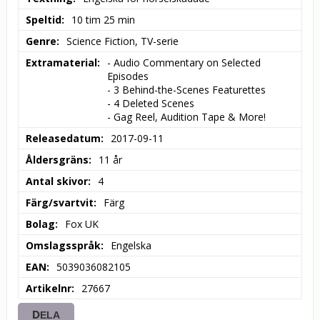
Speltid
10 tim 25 min
Genre
Science Fiction, TV-serie
Extramaterial
- Audio Commentary on Selected 
Episodes

- 3 Behind-the-Scenes Featurettes

- 4 Deleted Scenes

- Gag Reel, Audition Tape & More!
Releasedatum
2017-09-11
Åldersgräns
11 år
Antal skivor
4
Färg/svartvit
Färg
Bolag
Fox UK
Omslagsspråk
Engelska
EAN
5039036082105
Artikelnr
27667
DELA