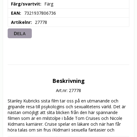
Färg/svartvit
Färg
EAN
7321937806736
Artikelnr
27778
DELA
Beskrivning
Art.nr: 27778
Stanley Kubricks sista film tar oss på en utmanande och 
gripande resa till psykologins och sexualitetens värld. Det är 
nästan omöjligt att slita blicken från den här spännande 
filmen som är en milstolpe i både Tom Cruises och Nicole 
Kidmans karriärer. Cruise spelar en läkare och när han får 
höra talas om sin frus (Kidman) sexuella fantasier och 
önskningar själv ger sig ut på en jakt efter sex. Eskapaden 