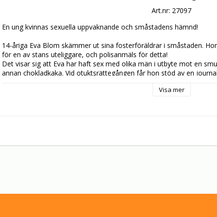
Art.nr: 27097
En ung kvinnas sexuella uppvaknande och småstadens hämnd!

14-åriga Eva Blom skämmer ut sina fosterföräldrar i småstaden. Hon 
för en av stans uteliggare, och polisanmäls för detta!

Det visar sig att Eva har haft sex med olika män i utbyte mot en smu
annan chokladkaka. Vid otuktsrättegången får hon stöd av en journal
smutskastningen från stadens kommunalpamp, som också utnyttjat fl
Visa mer
Solveig Andersson debuterade i huvudrollen och beskrevs som "vår nä
Flygares teaterskola i Stockholm och fick senare huvudrollen i Tor
även här mot Hans Wahlgren. Hon medverkade även i filmer som Kyrk
Wide Open. Eva var Torgny Wickmans återkomst som regissör efter 1
spelades även in i en påklädd version för katolska länder.