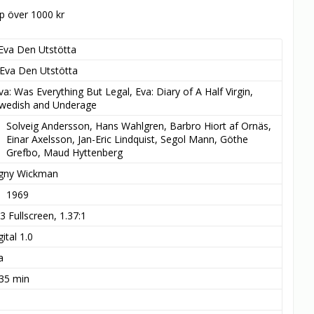
öp över 1000 kr
Eva Den Utstötta
Eva Den Utstötta
va: Was Everything But Legal, Eva: Diary of A Half Virgin, 
wedish and Underage
Solveig Andersson, Hans Wahlgren, Barbro Hiort af Ornäs, 
Einar Axelsson, Jan-Eric Lindquist, Segol Mann, Göthe 
Grefbo, Maud Hyttenberg
gny Wickman
1969
:3 Fullscreen, 1.37:1
ital 1.0
a
 35 min