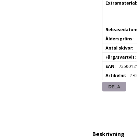
Extramaterial
Releasedatu
Åldersgräns
Antal skivor
Färg/svartvit
EAN
7350012
Artikelnr
270
DELA
Beskrivning