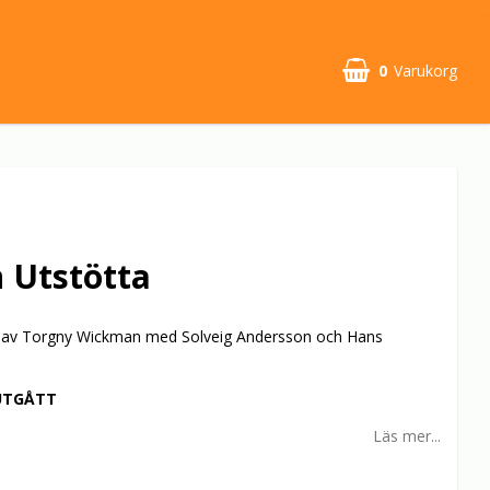
0
Varukorg
 Utstötta
 av Torgny Wickman med Solveig Andersson och Hans
UTGÅTT
Läs mer...