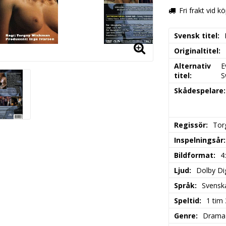
Fri frakt vid k
Svensk titel
Originaltitel
Alternativ
E
titel
S
Skådespelare
Regissör
Tor
Inspelningsår
Bildformat
4
Ljud
Dolby Dig
Språk
Svensk
Speltid
1 tim
Genre
Drama