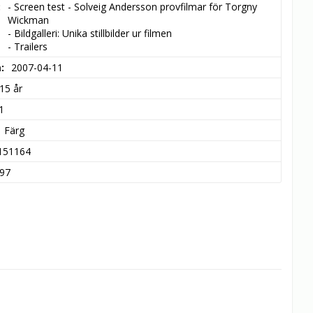
- Screen test - Solveig Andersson provfilmar för Torgny 
Wickman

- Bildgalleri: Unika stillbilder ur filmen

- Trailers
m
2007-04-11
15 år
1
Färg
151164
97