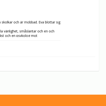
skolkar och är mobbad. Eva blottar sig 
la vänlighet, småslantar och en och 
ist och en psykolog mot 
ickan.

sta stora stjärna". Hon kom från Calle 
gny Wickmans Skräcken har 1000 ögon, 
oherden, Lockfågeln, Thriller och 
955 års Blockerat spår. Filmen 